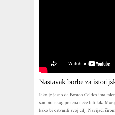
Nastavak borbe za istorijsk
Iako je jasno da Boston Celtics ima talen
šampionskog prstena neće biti lak. Mora
kako bi ostvarili svoj cilj. Navijači širo