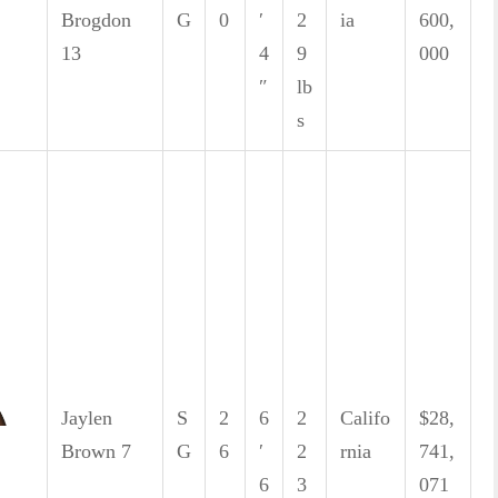
Brogdon
G
0
′
2
ia
600,
13
4
9
000
″
lb
s
Jaylen
S
2
6
2
Califo
$28,
Brown
7
G
6
′
2
rnia
741,
6
3
071