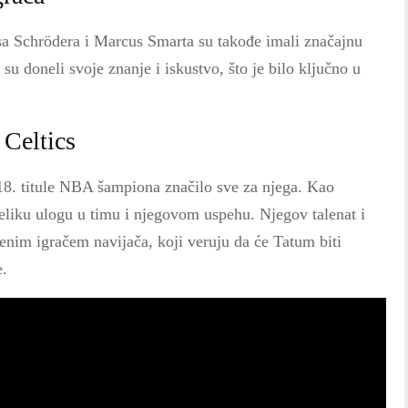
sa Schrödera i Marcus Smarta su takođe imali značajnu
u doneli svoje znanje i iskustvo, što je bilo ključno u
 Celtics
 18. titule NBA šampiona značilo sve za njega. Kao
veliku ulogu u timu i njegovom uspehu. Njegov talenat i
jenim igračem navijača, koji veruju da će Tatum biti
e.