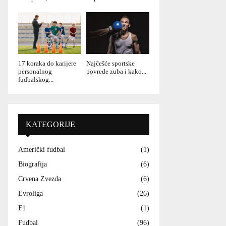
17 koraka do karijere
Najčešće sportske
personalnog
povrede zuba i kako...
fudbalskog...
KATEGORIJE
Američki fudbal
(1)
Biografija
(6)
Crvena Zvezda
(6)
Evroliga
(26)
F1
(1)
Fudbal
(96)