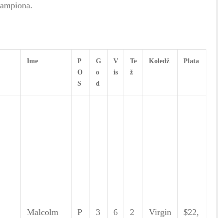
šampiona.
Ime
P
G
V
Te
Koledž
Plata
O
o
is
ž
S
d
Malcolm
P
3
6
2
Virgin
$22,