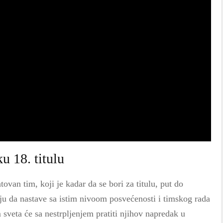
u 18. titulu
tovan tim, koji je kadar da se bori za titulu, put do
ju da nastave sa istim nivoom posvećenosti i timskog rada
m sveta će sa nestrpljenjem pratiti njihov napredak u