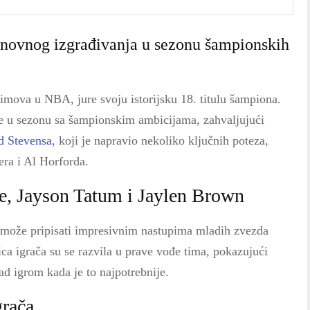
onovnog izgrađivanja u sezonu šampionskih
 timova u NBA, jure svoju istorijsku 18. titulu šampiona.
ve u sezonu sa šampionskim ambicijama, zahvaljujući
d Stevensa
, koji je napravio nekoliko ključnih poteza,
era i Al Horforda.
e, Jayson Tatum i Jaylen Brown
može pripisati impresivnim nastupima mladih zvezda
a igrača su se razvila u prave vođe tima, pokazujući
d igrom kada je to najpotrebnije.
grača