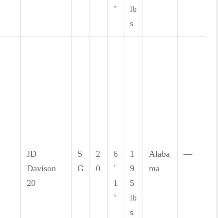
″
lb
s
JD
S
2
6
1
Alaba
—
Davison
G
0
′
9
ma
20
1
5
″
lb
s