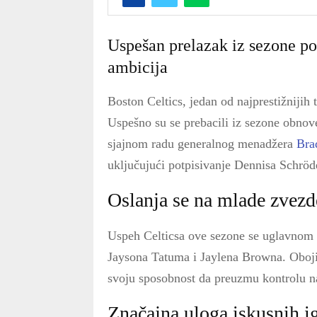
Uspešan prelazak iz sezone p
ambicija
Boston Celtics, jedan od najprestižnijih
Uspešno su se prebacili iz sezone obno
sjajnom radu generalnog menadžera
Bra
uključujući potpisivanje Dennisa Schröd
Oslanja se na mlade zvezd
Uspeh Celticsa ove sezone se uglavnom 
Jaysona Tatuma i Jaylena Browna. Obojic
svoju sposobnost da preuzmu kontrolu na
Značajna uloga iskusnih i