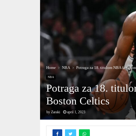
Home
NBA
Potraga za 18. titulom NBA šampion
NBA
Potraga za 18. titu
Boston Celtics
by
Zaraki
april 1, 2023