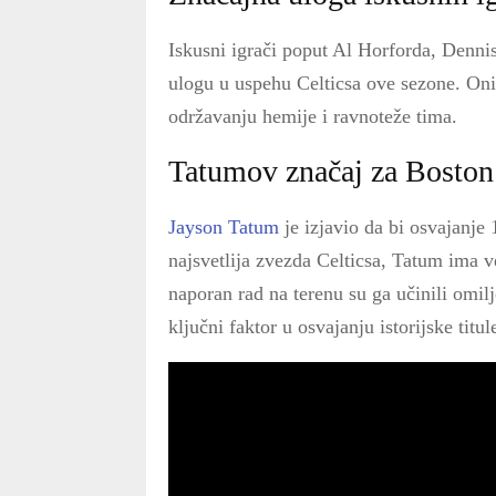
Iskusni igrači poput Al Horforda, Denni
ulogu u uspehu Celticsa ove sezone. Oni s
održavanju hemije i ravnoteže tima.
Tatumov značaj za Boston
Jayson Tatum
je izjavio da bi osvajanje
najsvetlija zvezda Celticsa, Tatum ima 
naporan rad na terenu su ga učinili omil
ključni faktor u osvajanju istorijske titul