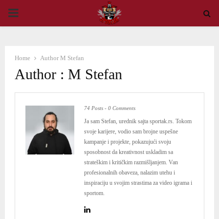
PRIMARY
MENU
Home
Author
M Stefan
Author :
M Stefan
74 Posts
-
0 Comments
Ja sam Stefan, urednik sajta sportak.rs. Tokom
svoje karijere, vodio sam brojne uspešne
kampanje i projekte, pokazujući svoju
sposobnost da kreativnost uskladim sa
strateškim i kritičkim razmišljanjem. Van
profesionalnih obaveza, nalazim utehu i
inspiraciju u svojim strastima za video igrama i
sportom.