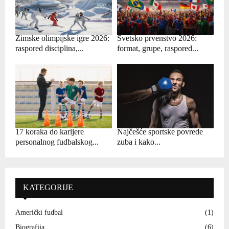
Zimske olimpijske igre 2026:
Svetsko prvenstvo 2026:
raspored disciplina,...
format, grupe, raspored...
17 koraka do karijere
Najčešće sportske povrede
personalnog fudbalskog...
zuba i kako...
KATEGORIJE
Američki fudbal
(1)
Biografija
(6)