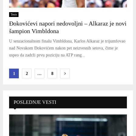
Tenis
Đokovićevi napori nedovoljni – Alkaraz je novi
šampion Vimbldona
U senzacionalnom finalu Vimbldona, Karlos Alkaraz je trijumfovao
nad Novakom Đokovićem nakon pet neizvesnih setova, čime je
uspeo da zadrži prvu poziciju na ATP rang...
Paginacija
1
2
…
8
članaka
POSLEDNJE VESTI