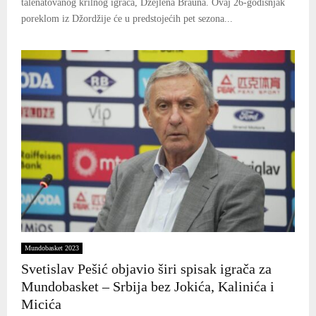
talenatovanog krilnog igrača, Džejlena Brauna. Ovaj 26-godišnjak
poreklom iz Džordžije će u predstojećih pet sezona...
Mundobasket 2023
Svetislav Pešić objavio širi spisak igrača za
Mundobasket – Srbija bez Jokića, Kalinića i
Micića