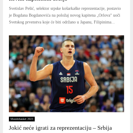
Svetislav Pešić, selektor srpske košarkaške reprezentacije, postavio
je Bogdana Bogdanovića na položaj novog kapitena „Orlova“ uoči
Svetskog prvenstva koje će biti održano u Japanu, Filipinima...
Mundobasket 2023
Jokić neće igrati za reprezentaciju – Srbija