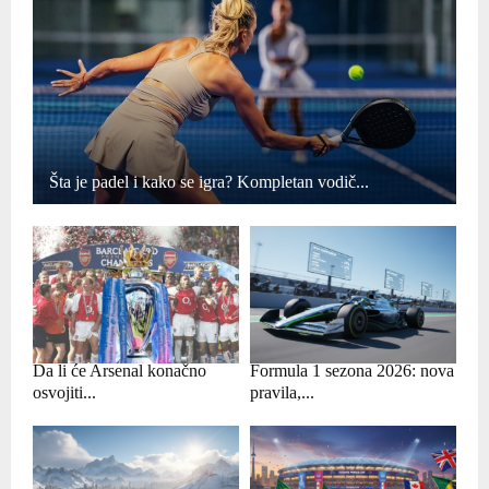
Šta je padel i kako se igra? Kompletan vodič...
Da li će Arsenal konačno
Formula 1 sezona 2026: nova
osvojiti...
pravila,...