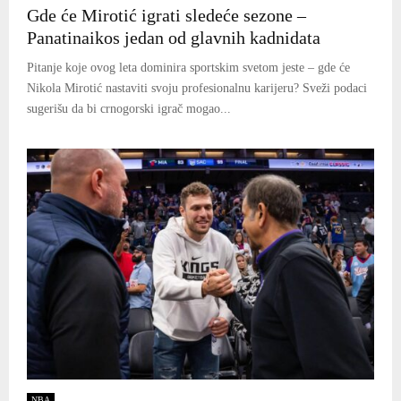
Gde će Mirotić igrati sledeće sezone –
Panatinaikos jedan od glavnih kadnidata
Pitanje koje ovog leta dominira sportskim svetom jeste – gde će
Nikola Mirotić nastaviti svoju profesionalnu karijeru? Sveži podaci
sugerišu da bi crnogorski igrač mogao...
NBA