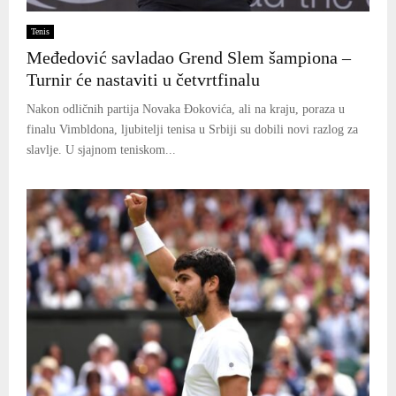
Tenis
Međedović savladao Grend Slem šampiona –
Turnir će nastaviti u četvrtfinalu
Nakon odličnih partija Novaka Đokovića, ali na kraju, poraza u
finalu Vimbldona, ljubitelji tenisa u Srbiji su dobili novi razlog za
slavlje. U sjajnom teniskom...