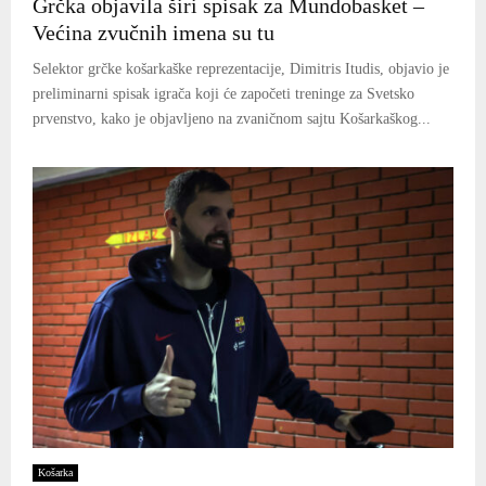
Grčka objavila širi spisak za Mundobasket –
Većina zvučnih imena su tu
Selektor grčke košarkaške reprezentacije, Dimitris Itudis, objavio je
preliminarni spisak igrača koji će započeti treninge za Svetsko
prvenstvo, kako je objavljeno na zvaničnom sajtu Košarkaškog...
Košarka