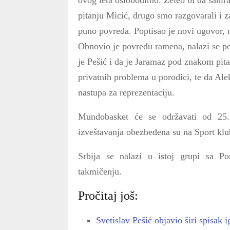
ovog leta oslobodimo. Želeo bi da sanira
pitanju Micić, drugo smo razgovarali i z
puno povreda. Poptisao je novi ugovor, m
Obnovio je povredu ramena, nalazi se po
je Pešić i da je Jaramaz pod znakom pita
privatnih problema u porodici, te da Al
nastupa za reprezentaciju.
Mundobasket će se održavati od 25.
izveštavanja obezbeđena su na Sport klu
Srbija se nalazi u istoj grupi sa 
takmičenju.
Pročitaj još:
Svetislav Pešić objavio širi spisak