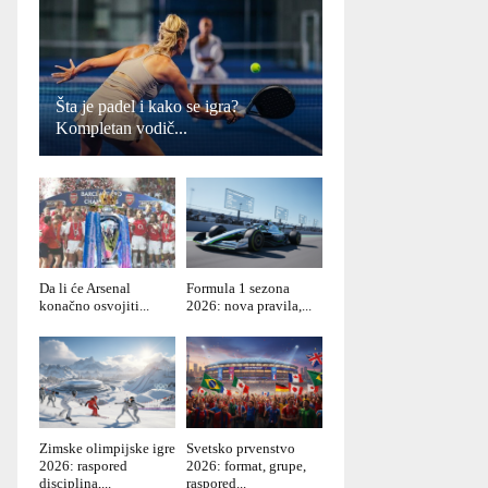
Šta je padel i kako se igra?
Kompletan vodič...
Da li će Arsenal
Formula 1 sezona
konačno osvojiti...
2026: nova pravila,...
Zimske olimpijske igre
Svetsko prvenstvo
2026: raspored
2026: format, grupe,
disciplina,...
raspored...