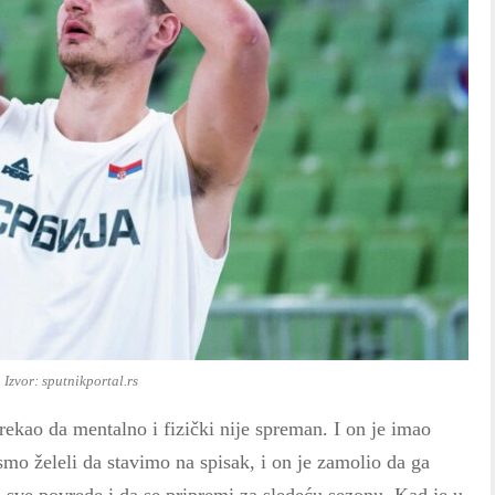
Izvor: sputnikportal.rs
 rekao da mentalno i fizički nije spreman. I on je imao
mo želeli da stavimo na spisak, i on je zamolio da ga