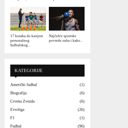
17 koraka do karijere
Najčešće sportske
personalnog
povrede zuba i kako...
fudbalskog...
KATEGORIJE
Američki fudbal
(1)
Biografija
(6)
Crvena Zvezda
(6)
Evroliga
(26)
F1
(1)
Fudbal
(96)