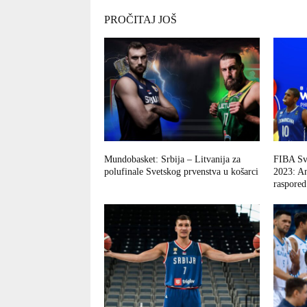
PROČITAJ JOŠ
Mundobasket: Srbija – Litvanija za
FIBA Sve
polufinale Svetskog prvenstva u košarci
2023: An
raspored