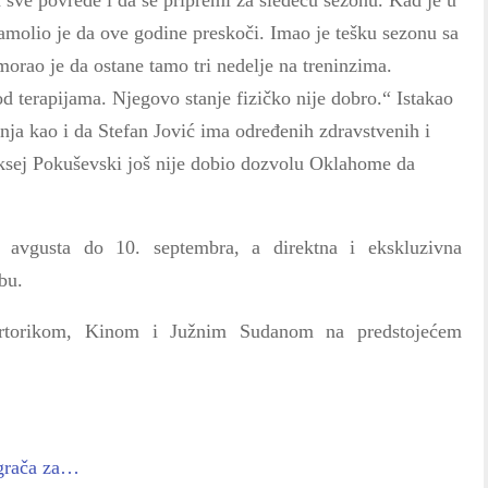
 sve povrede i da se pripremi za sledeću sezonu. Kad je u
amolio je da ove godine preskoči. Imao je tešku sezonu sa
orao je da ostane tamo tri nedelje na treninzima.
d terapijama. Njegovo stanje fizičko nije dobro.“ Istakao
nja kao i da Stefan Jović ima određenih zdravstvenih i
eksej Pokuševski još nije dobio dozvolu Oklahome da
 avgusta do 10. septembra, a direktna i ekskluzivna
bu.
Portorikom, Kinom i Južnim Sudanom na predstojećem
 igrača za…