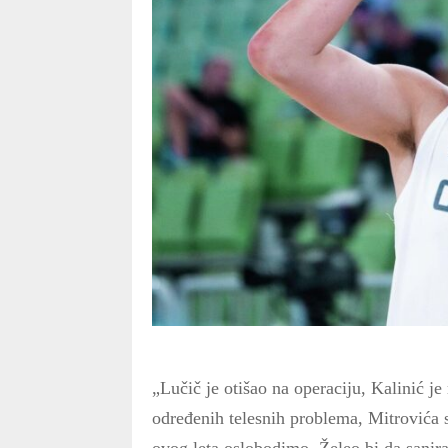
„Lučič je otišao na operaciju, Kalinić je
određenih telesnih problema, Mitrovića s