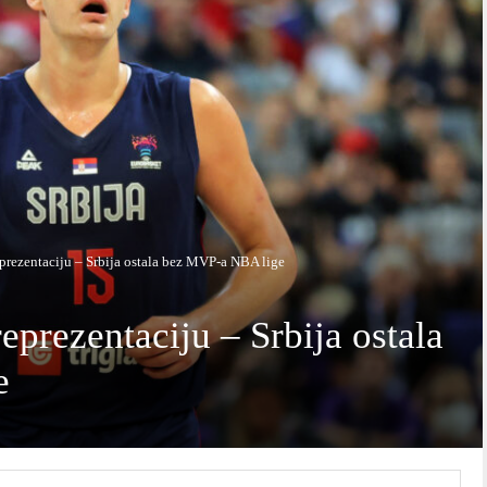
reprezentaciju – Srbija ostala bez MVP-a NBA lige
reprezentaciju – Srbija ostala
e