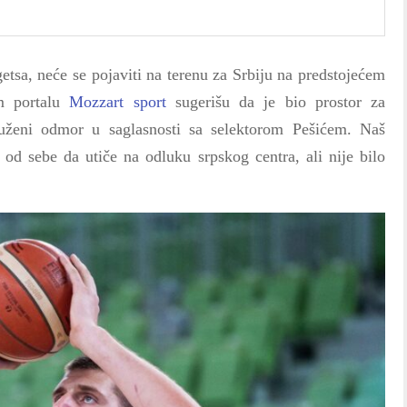
etsa, neće se pojaviti na terenu za Srbiju na predstojećem
om portalu
Mozzart sport
sugerišu da je bio prostor za
uženi odmor u saglasnosti sa selektorom Pešićem. Naš
d sebe da utiče na odluku srpskog centra, ali nije bilo