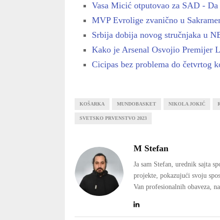
Vasa Micić otputovao za SAD - Da 
MVP Evrolige zvanično u Sakramen
Srbija dobija novog stručnjaka u N
Kako je Arsenal Osvojio Premijer
Cicipas bez problema do četvrtog k
KOŠARKA
MUNDOBASKET
NIKOLA JOKIĆ
SVETSKO PRVENSTVO 2023
M Stefan
Ja sam Stefan, urednik sajta s
projekte, pokazujući svoju spos
Van profesionalnih obaveza, na