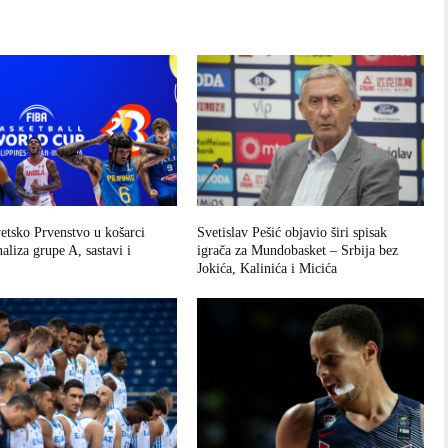
tsko Prvenstvo u košarci
Svetislav Pešić objavio širi spisak
aliza grupe A, sastavi i
igrača za Mundobasket – Srbija bez
Jokića, Kalinića i Micića