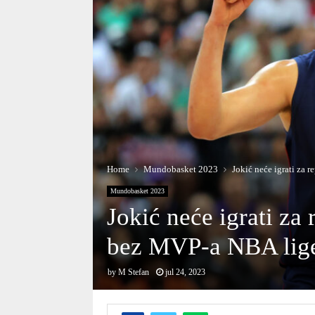
Home
Mundobasket 2023
Jokić neće igrati za 
Mundobasket 2023
Jokić neće igrati za 
bez MVP-a NBA lig
by
M Stefan
jul 24, 2023