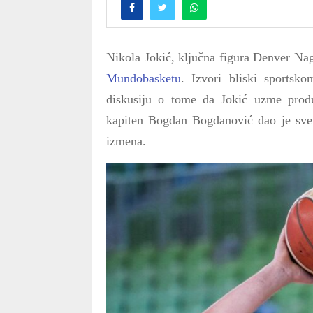
Nikola Jokić, ključna figura Denver Nag
Mundobasketu
. Izvori bliski sportsk
diskusiju o tome da Jokić uzme prod
kapiten Bogdan Bogdanović dao je sve o
izmena.