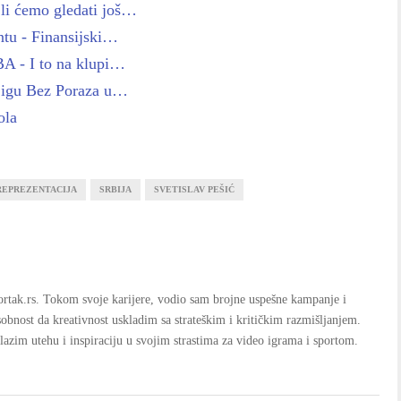
li ćemo gledati još…
tu - Finansijski…
BA - I to na klupi…
 Ligu Bez Poraza u…
ola
REPREZENTACIJA
SRBIJA
SVETISLAV PEŠIĆ
portak.rs. Tokom svoje karijere, vodio sam brojne uspešne kampanje i
obnost da kreativnost uskladim sa strateškim i kritičkim razmišljanjem.
lazim utehu i inspiraciju u svojim strastima za video igrama i sportom.