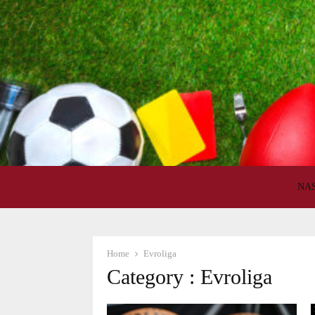
NA
Home
Evroliga
Category : Evroliga