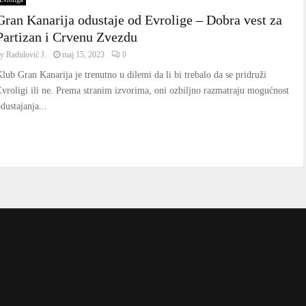
Gran Kanarija odustaje od Evrolige – Dobra vest za
Partizan i Crvenu Zvezdu
by
Radulović J.
maj 15, 2023
0
lub Gran Kanarija je trenutno u dilemi da li bi trebalo da se pridruži
vroligi ili ne. Prema stranim izvorima, oni ozbiljno razmatraju mogućnost
dustajanja...