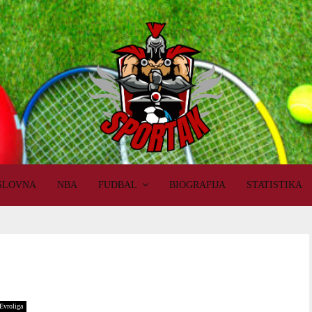
SLOVNA
NBA
FUDBAL
BIOGRAFIJA
STATISTIKA
Evroliga