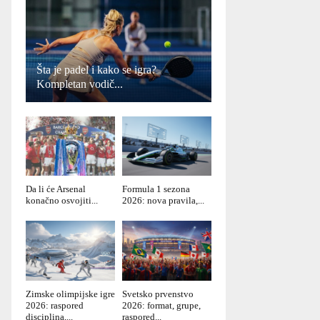
Šta je padel i kako se igra?
Kompletan vodič...
Da li će Arsenal
Formula 1 sezona
konačno osvojiti...
2026: nova pravila,...
Zimske olimpijske igre
Svetsko prvenstvo
2026: raspored
2026: format, grupe,
disciplina,...
raspored...