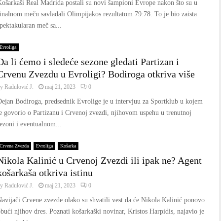
ošarkaši Real Madrida postali su novi šampioni Evrope nakon što su u
inalnom meču savladali Olimpijakos rezultatom 79:78. To je bio zaista
pektakularan meč sa...
Evroliga
Da li ćemo i sledeće sezone gledati Partizan i
Crvenu Zvezdu u Evroligi? Bodiroga otkriva više
by
Radulović J.
maj 21, 2023
0
ejan Bodiroga, predsednik Evrolige je u intervjuu za Sportklub u kojem
e govorio o Partizanu i Crvenoj zvezdi, njihovom uspehu u trenutnoj
ezoni i eventualnom...
Crvena Zvezda
Evroliga
Košarka
Nikola Kalinić u Crvenoj Zvezdi ili ipak ne? Agent
košarkaša otkriva istinu
by
Radulović J.
maj 21, 2023
0
avijači Crvene zvezde olako su shvatili vest da će Nikola Kalinić ponovo
bući njihov dres. Poznati košarkaški novinar, Kristos Harpidis, najavio je