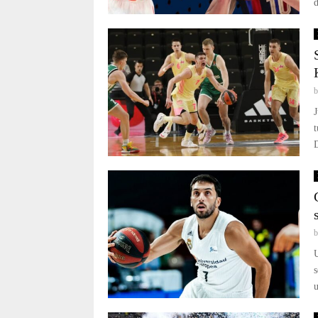
d
t
D
s