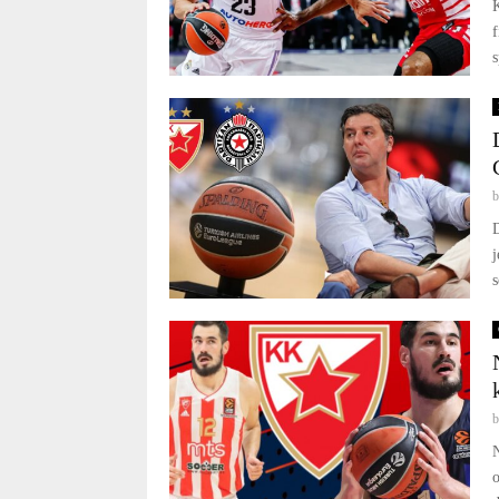
K
f
s
D
j
s
N
o