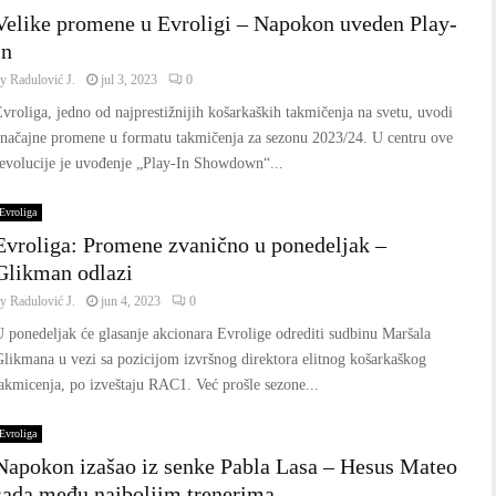
Velike promene u Evroligi – Napokon uveden Play-
In
by
Radulović J.
jul 3, 2023
0
vroliga, jedno od najprestižnijih košarkaških takmičenja na svetu, uvodi
značajne promene u formatu takmičenja za sezonu 2023/24. U centru ove
evolucije je uvođenje „Play-In Showdown“...
Evroliga
Evroliga: Promene zvanično u ponedeljak –
Glikman odlazi
by
Radulović J.
jun 4, 2023
0
 ponedeljak će glasanje akcionara Evrolige odrediti sudbinu Maršala
likmana u vezi sa pozicijom izvršnog direktora elitnog košarkaškog
akmicenja, po izveštaju RAC1. Već prošle sezone...
Evroliga
Napokon izašao iz senke Pabla Lasa – Hesus Mateo
sada među najboljim trenerima