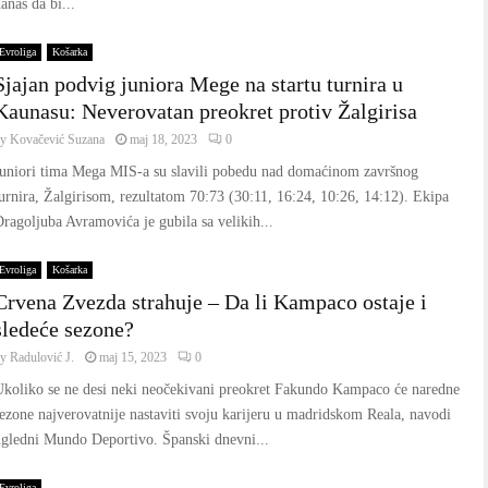
anas da bi...
Evroliga
Košarka
Sjajan podvig juniora Mege na startu turnira u
Kaunasu: Neverovatan preokret protiv Žalgirisa
by
Kovačević Suzana
maj 18, 2023
0
Juniori tima Mega MIS-a su slavili pobedu nad domaćinom završnog
urnira, Žalgirisom, rezultatom 70:73 (30:11, 16:24, 10:26, 14:12). Ekipa
ragoljuba Avramovića je gubila sa velikih...
Evroliga
Košarka
Crvena Zvezda strahuje – Da li Kampaco ostaje i
sledeće sezone?
by
Radulović J.
maj 15, 2023
0
Ukoliko se ne desi neki neočekivani preokret Fakundo Kampaco će naredne
ezone najverovatnije nastaviti svoju karijeru u madridskom Reala, navodi
ugledni Mundo Deportivo. Španski dnevni...
Evroliga