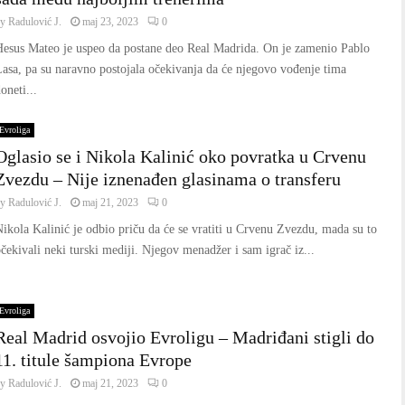
by
Radulović J.
maj 23, 2023
0
Hesus Mateo je uspeo da postane deo Real Madrida. On je zamenio Pablo
asa, pa su naravno postojala očekivanja da će njegovo vođenje tima
oneti...
Evroliga
Oglasio se i Nikola Kalinić oko povratka u Crvenu
Zvezdu – Nije iznenađen glasinama o transferu
by
Radulović J.
maj 21, 2023
0
ikola Kalinić je odbio priču da će se vratiti u Crvenu Zvezdu, mada su to
čekivali neki turski mediji. Njegov menadžer i sam igrač iz...
Evroliga
Real Madrid osvojio Evroligu – Madriđani stigli do
11. titule šampiona Evrope
by
Radulović J.
maj 21, 2023
0