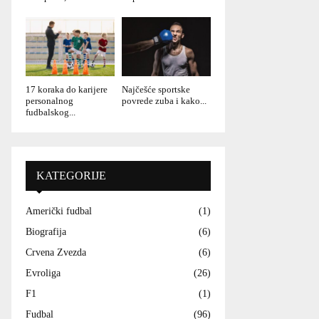
17 koraka do karijere
Najčešće sportske
personalnog
povrede zuba i kako...
fudbalskog...
KATEGORIJE
Američki fudbal
(1)
Biografija
(6)
Crvena Zvezda
(6)
Evroliga
(26)
F1
(1)
Fudbal
(96)