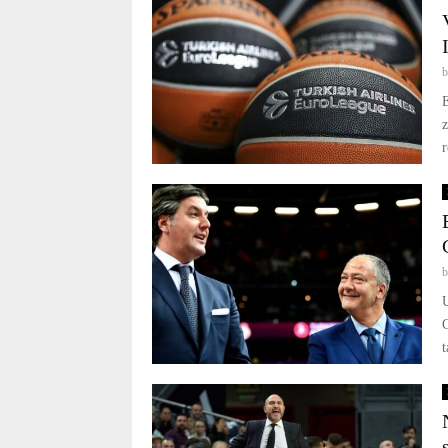
E
r
U
G
t