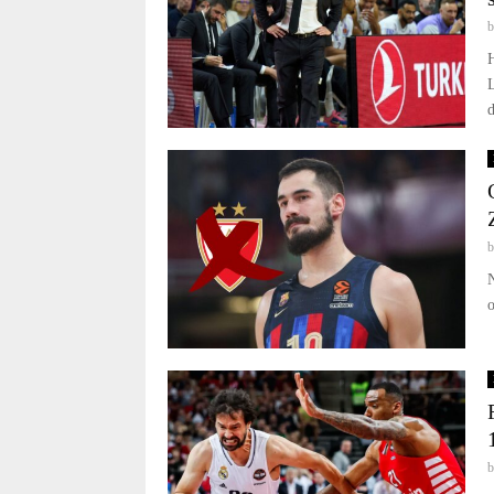
L
d
N
o