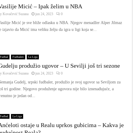
Vasilije Micić – Ipak želim u NBA
by
Kovačević Suzana
jun 24, 2023
0
asilije Micić je sve bliže odlasku u NBA. Njegov menadžer Alper Jilmaz
e izjavio da Micić ima veliku želju da igra u ligi koja se...
Fudbal
Fudbaleri
La Liga
Gudelju produžio ugovor – U Sevilji još tri sezone
by
Kovačević Suzana
jun 24, 2023
0
emanja Gudelj, srpski fudbaler, produžio je svoj ugovor sa Seviljom za
oš tri godine. Njegovo produženje ugovora nije bilo iznenađujuće, a
renutno je jedan od...
Fudbal
La Liga
Anćeloti ostaje u Realu uprkos gubicima – Kakva je
budućnost Reala?