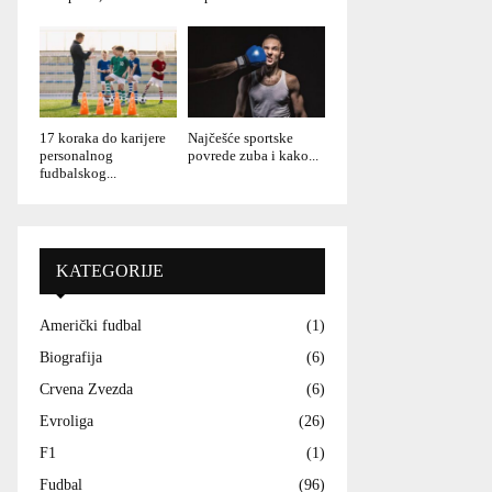
17 koraka do karijere
Najčešće sportske
personalnog
povrede zuba i kako...
fudbalskog...
KATEGORIJE
Američki fudbal
(1)
Biografija
(6)
Crvena Zvezda
(6)
Evroliga
(26)
F1
(1)
Fudbal
(96)