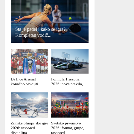
Šta je padel i kako se igra?
Kompletan vodič...
Da li će Arsenal
Formula 1 sezona
konačno osvojiti...
2026: nova pravila,...
Zimske olimpijske igre
Svetsko prvenstvo
2026: raspored
2026: format, grupe,
disciplina,...
raspored...