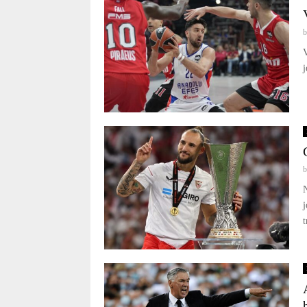
V
j
N
j
t