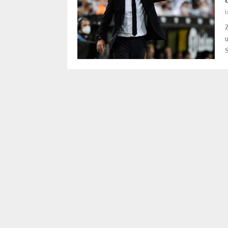
Z
u
S