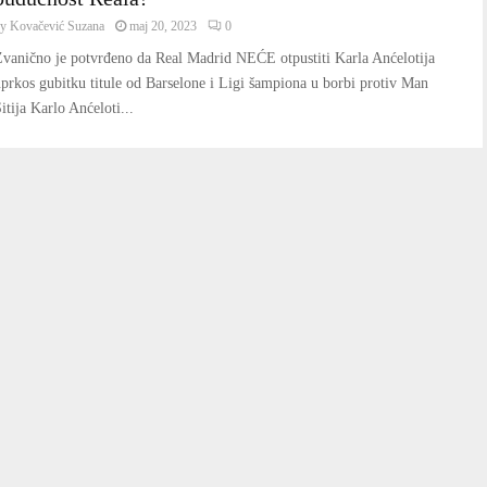
by
Kovačević Suzana
maj 20, 2023
0
vanično je potvrđeno da Real Madrid NEĆE otpustiti Karla Anćelotija
prkos gubitku titule od Barselone i Ligi šampiona u borbi protiv Man
itija Karlo Anćeloti...