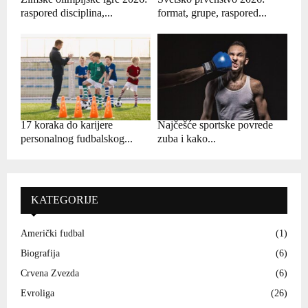
raspored disciplina,...
format, grupe, raspored...
17 koraka do karijere
Najčešće sportske povrede
personalnog fudbalskog...
zuba i kako...
KATEGORIJE
Američki fudbal
(1)
Biografija
(6)
Crvena Zvezda
(6)
Evroliga
(26)