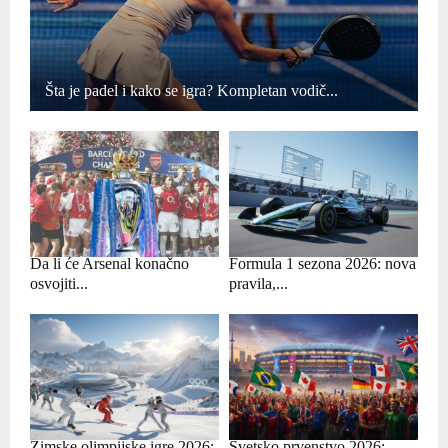
Šta je padel i kako se igra? Kompletan vodič...
Da li će Arsenal konačno
Formula 1 sezona 2026: nova
osvojiti...
pravila,...
Zimske olimpijske igre 2026:
Svetsko prvenstvo 2026: