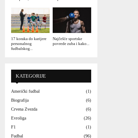
17 koraka do karijere
Najčešće sportske
personalnog
povrede zuba i kako...
fudbalskog...
KATEGORIJE
Američki fudbal
(1)
Biografija
(6)
Crvena Zvezda
(6)
Evroliga
(26)
F1
(1)
Fudbal
(96)