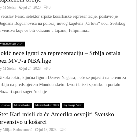
by
M Stefan
jul 24, 2023
0
vetislav Pešić, selektor srpske košarkaške reprezentacije, postavio je
Bogdana Bogdanovića na položaj novog kapitena „Orlova“ uoči Svetskog
rvenstva koje će biti održano u Japanu, Filipinima...
Mundobasket 2023
Jokić neće igrati za reprezentaciju – Srbija ostala
bez MVP-a NBA lige
by
M Stefan
jul 24, 2023
0
ikola Jokić, ključna figura Denver Nagetsa, neće se pojaviti na terenu za
rbiju na predstojećem Mundobasketu. Izvori bliski sportskom portalu
ozzart sport sugerišu da je...
Košarka
Mundobasket
Mundobasket 2023
Najnovije Vesti
Stef Kari misli da će Amerika osvojiti Svetsko
prvenstvo u košarci
by
Miljan Radovanović
jul 18, 2023
0