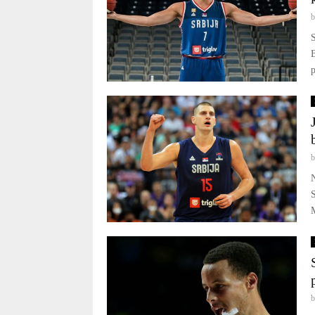
S
p
N
S
M