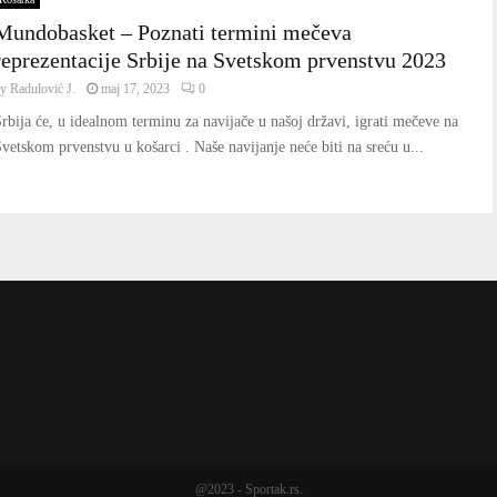
Mundobasket – Poznati termini mečeva
reprezentacije Srbije na Svetskom prvenstvu 2023
by
Radulović J.
maj 17, 2023
0
rbija će, u idealnom terminu za navijače u našoj državi, igrati mečeve na
vetskom prvenstvu u košarci . Naše navijanje neće biti na sreću u...
@2023 - Sportak.rs.