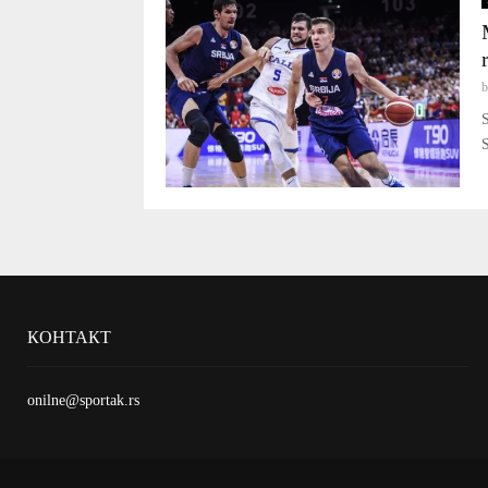
S
S
КОНТАКТ
onilne@sportak.rs