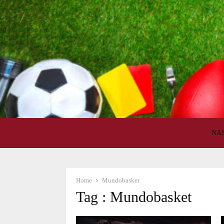
NA
Home
Mundobasket
Tag : Mundobasket