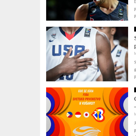
D
p
p
S
g
p
J
p