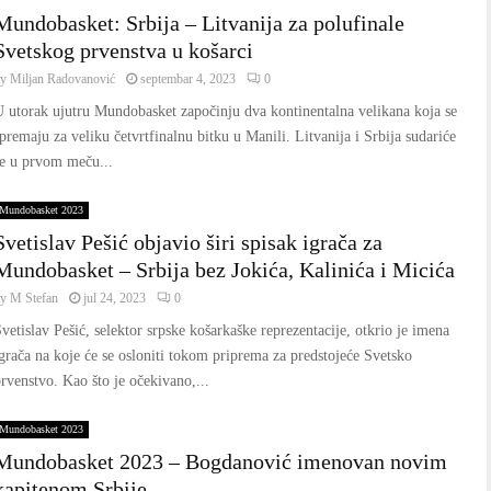
Mundobasket: Srbija – Litvanija za polufinale
Svetskog prvenstva u košarci
by
Miljan Radovanović
septembar 4, 2023
0
 utorak ujutru Mundobasket započinju dva kontinentalna velikana koja se
premaju za veliku četvrtfinalnu bitku u Manili. Litvanija i Srbija sudariće
se u prvom meču...
Mundobasket 2023
Svetislav Pešić objavio širi spisak igrača za
Mundobasket – Srbija bez Jokića, Kalinića i Micića
by
M Stefan
jul 24, 2023
0
vetislav Pešić, selektor srpske košarkaške reprezentacije, otkrio je imena
grača na koje će se osloniti tokom priprema za predstojeće Svetsko
rvenstvo. Kao što je očekivano,...
Mundobasket 2023
Mundobasket 2023 – Bogdanović imenovan novim
kapitenom Srbije