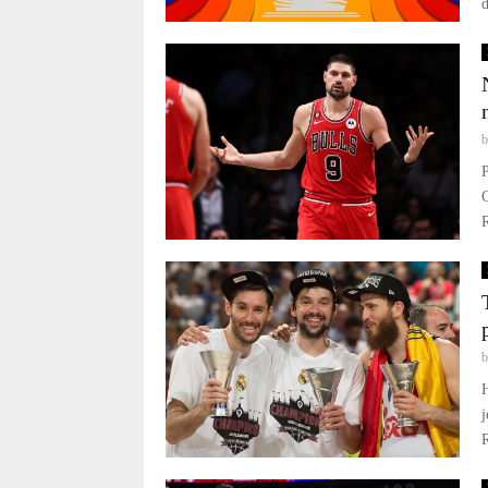
P
G
R
H
j
R