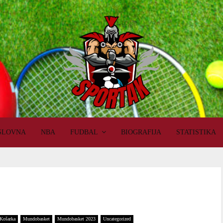
SLOVNA
NBA
FUDBAL
BIOGRAFIJA
STATISTIKA
Košarka
Mundobasket
Mundobasket 2023
Uncategorized