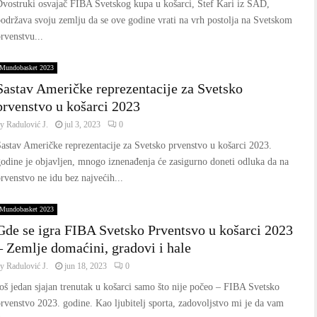
vostruki osvajač FIBA Svetskog kupa u košarci, Stef Kari iz SAD,
održava svoju zemlju da se ove godine vrati na vrh postolja na Svetskom
rvenstvu...
Mundobasket 2023
Sastav Američke reprezentacije za Svetsko
prvenstvo u košarci 2023
by
Radulović J.
jul 3, 2023
0
astav Američke reprezentacije za Svetsko prvenstvo u košarci 2023.
odine je objavljen, mnogo iznenađenja će zasigurno doneti odluka da na
rvenstvo ne idu bez najvećih...
Mundobasket 2023
Gde se igra FIBA Svetsko Prventsvo u košarci 2023
– Zemlje domaćini, gradovi i hale
by
Radulović J.
jun 18, 2023
0
oš jedan sjajan trenutak u košarci samo što nije počeo – FIBA Svetsko
rvenstvo 2023. godine. Kao ljubitelj sporta, zadovoljstvo mi je da vam