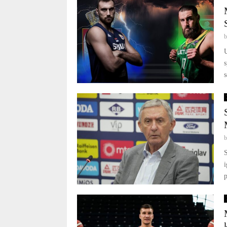
U
s
S
i
p