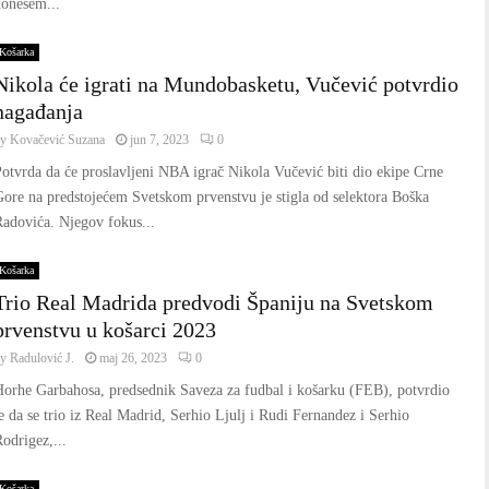
donesem...
Košarka
Nikola će igrati na Mundobasketu, Vučević potvrdio
nagađanja
by
Kovačević Suzana
jun 7, 2023
0
otvrda da će proslavljeni NBA igrač Nikola Vučević biti dio ekipe Crne
ore na predstojećem Svetskom prvenstvu je stigla od selektora Boška
adovića. Njegov fokus...
Košarka
Trio Real Madrida predvodi Španiju na Svetskom
prvenstvu u košarci 2023
by
Radulović J.
maj 26, 2023
0
orhe Garbahosa, predsednik Saveza za fudbal i košarku (FEB), potvrdio
e da se trio iz Real Madrid, Serhio Ljulj i Rudi Fernandez i Serhio
odrigez,...
Košarka