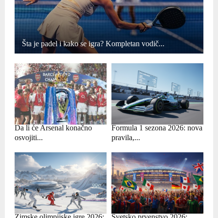
Šta je padel i kako se igra? Kompletan vodič...
Da li će Arsenal konačno
Formula 1 sezona 2026: nova
osvojiti...
pravila,...
Zimske olimpijske igre 2026:
Svetsko prvenstvo 2026: