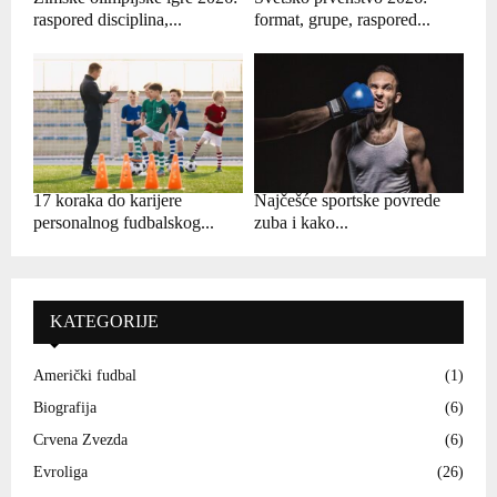
raspored disciplina,...
format, grupe, raspored...
17 koraka do karijere
Najčešće sportske povrede
personalnog fudbalskog...
zuba i kako...
KATEGORIJE
Američki fudbal
(1)
Biografija
(6)
Crvena Zvezda
(6)
Evroliga
(26)