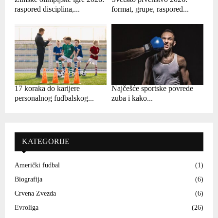
raspored disciplina,...
format, grupe, raspored...
17 koraka do karijere
Najčešće sportske povrede
personalnog fudbalskog...
zuba i kako...
KATEGORIJE
Američki fudbal
(1)
Biografija
(6)
Crvena Zvezda
(6)
Evroliga
(26)