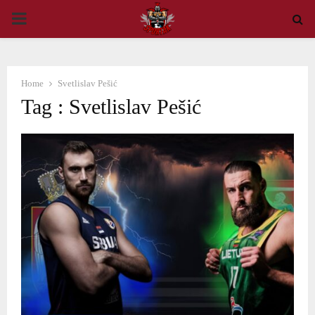
PRIMARY
MENU
Home
Svetlislav Pešić
Tag : Svetlislav Pešić