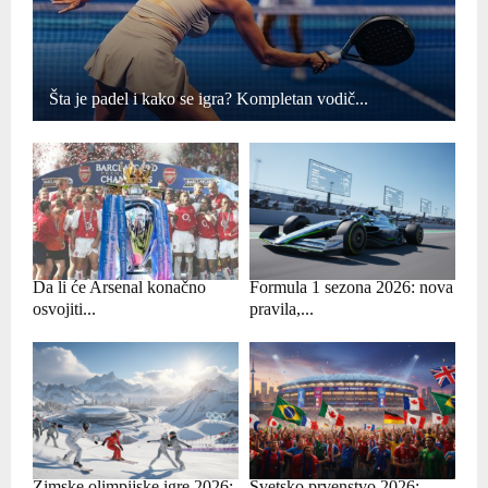
Šta je padel i kako se igra? Kompletan vodič...
Da li će Arsenal konačno
Formula 1 sezona 2026: nova
osvojiti...
pravila,...
Zimske olimpijske igre 2026:
Svetsko prvenstvo 2026: