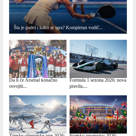
Šta je padel i kako se igra? Kompletan vodič...
Da li će Arsenal konačno
Formula 1 sezona 2026: nova
osvojiti...
pravila,...
Zimske olimpijske igre 2026:
Svetsko prvenstvo 2026: