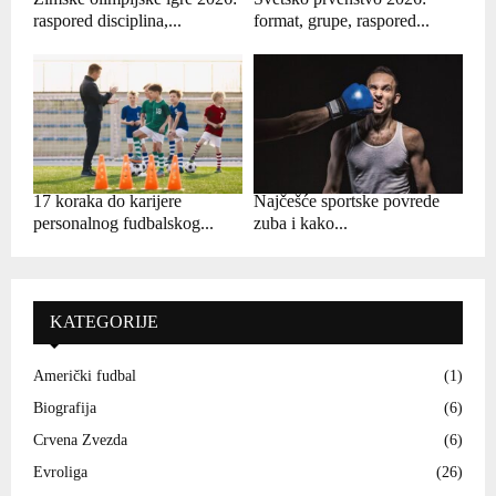
raspored disciplina,...
format, grupe, raspored...
17 koraka do karijere
Najčešće sportske povrede
personalnog fudbalskog...
zuba i kako...
KATEGORIJE
Američki fudbal
(1)
Biografija
(6)
Crvena Zvezda
(6)
Evroliga
(26)