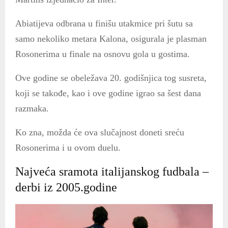
Abiatijeva odbrana u finišu utakmice pri šutu sa
samo nekoliko metara Kalona, osigurala je plasman
Rosonerima u finale na osnovu gola u gostima.
Ove godine se obeležava 20. godišnjica tog susreta,
koji se takođe, kao i ove godine igrao sa šest dana
razmaka.
Ko zna, možda će ova slučajnost doneti sreću
Rosonerima i u ovom duelu.
Najveća sramota italijanskog fudbala –
derbi iz 2005.godine