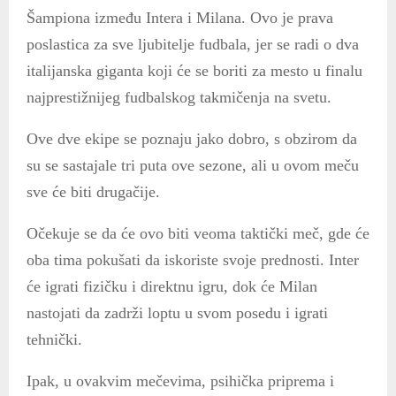
Šampiona između Intera i Milana. Ovo je prava
poslastica za sve ljubitelje fudbala, jer se radi o dva
italijanska giganta koji će se boriti za mesto u finalu
najprestižnijeg fudbalskog takmičenja na svetu.
Ove dve ekipe se poznaju jako dobro, s obzirom da
su se sastajale tri puta ove sezone, ali u ovom meču
sve će biti drugačije.
Očekuje se da će ovo biti veoma taktički meč, gde će
oba tima pokušati da iskoriste svoje prednosti. Inter
će igrati fizičku i direktnu igru, dok će Milan
nastojati da zadrži loptu u svom posedu i igrati
tehnički.
Ipak, u ovakvim mečevima, psihička priprema i