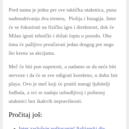
Pred nama je jedna pre sve taktička utakmica, puna
nadmudrivanja dva trenera, Piolija i Inzagija. Inter
će se fokusirati na fizičku igru i direktnost, dok će
Milan igrati tehnički i držati loptu u posedu. Oba
tima će pažljivo proučavati jedan drugog pre nego
što krenu sa akcijama.
Meč će biti pun napetosti, a nadamo se da neće biti
nervoze i da će se sve odigrati korektno, u duhu fair
playa. Ovo je meč koji će pratiti mnogi ljubitelji
fudbala, a svi se nadaju uzbudljivoj i poštenoj
utakmici bez ikakvih nepravilnosti.
Pročitaj još:
Inter zaslužuje poštovanje! Italijanski div