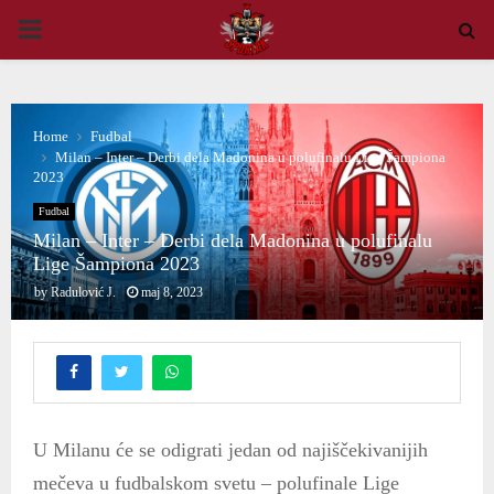
PRIMARY
MENU
Home
Fudbal
Milan – Inter – Derbi dela Madonina u polufinalu Lige Šampiona
2023
Fudbal
Milan – Inter – Derbi dela Madonina u polufinalu
Lige Šampiona 2023
by
Radulović J.
maj 8, 2023
U Milanu će se odigrati jedan od najiščekivanijih
mečeva u fudbalskom svetu – polufinale Lige