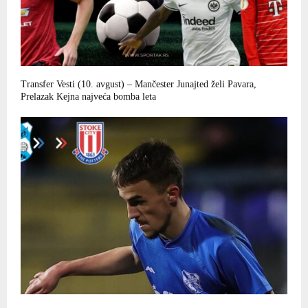
Transfer Vesti (10. avgust) – Mančester Junajted želi Pavara,
Prelazak Kejna najveća bomba leta