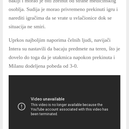
baklji i morao je biti zbrinut od strane medicinskog
osoblja. Sudija je morao privremeno prekinuti igru i
narediti igračima da se vrate u svlačionice dok se
situacija ne smiri.
Uprkos najboljim naporima čelnih ljudi, navijači
Intera su nastavili da bacaju predmete na teren, što je
dovelo do toga da je utakmica napokon prekinuta i
Milanu dodeljena pobeda od 3-0.