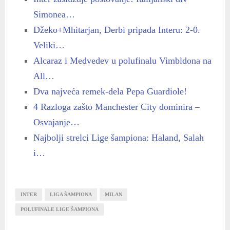
Simonea…
Džeko+Mhitarjan, Derbi pripada Interu: 2-0.
Veliki…
Alcaraz i Medvedev u polufinalu Vimbldona na
All…
Dva najveća remek-dela Pepa Guardiole!
4 Razloga zašto Manchester City dominira –
Osvajanje…
Najbolji strelci Lige šampiona: Haland, Salah
i…
INTER
LIGA ŠAMPIONA
MILAN
POLUFINALE LIGE ŠAMPIONA