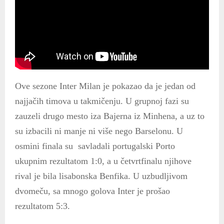
Ove sezone Inter Milan je pokazao da je jedan od
najjačih timova u takmičenju. U grupnoj fazi su
zauzeli drugo mesto iza Bajerna iz Minhena, a uz to
su izbacili ni manje ni više nego Barselonu. U
osmini finala su savladali portugalski Porto
ukupnim rezultatom 1:0, a u četvrtfinalu njihove
rival je bila lisabonska Benfika. U uzbudljivom
dvomeču, sa mnogo golova Inter je prošao
rezultatom 5:3.