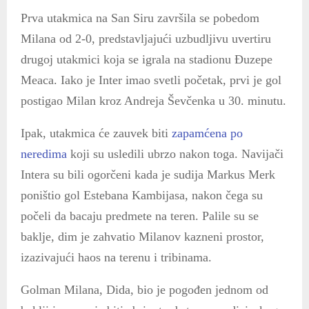
Prva utakmica na San Siru završila se pobedom
Milana od 2-0, predstavljajući uzbudljivu uvertiru
drugoj utakmici koja se igrala na stadionu Đuzepe
Meaca. Iako je Inter imao svetli početak, prvi je gol
postigao Milan kroz Andreja Ševčenka u 30. minutu.
Ipak, utakmica će zauvek biti
zapamćena po
neredima
koji su usledili ubrzo nakon toga. Navijači
Intera su bili ogorčeni kada je sudija Markus Merk
poništio gol Estebana Kambijasa, nakon čega su
počeli da bacaju predmete na teren. Palile su se
baklje, dim je zahvatio Milanov kazneni prostor,
izazivajući haos na terenu i tribinama.
Golman Milana, Dida, bio je pogođen jednom od