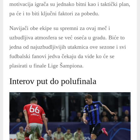
motivacija igrača su jednako bitni kao i taktički plan,
pa će i to biti ključni faktori za pobedu.
Navijači obe ekipe su spremni za ovaj meč i
uzbudljiva atmosfera se već oseća u gradu. Biće to
jedna od najuzbudljivijih utakmica ove sezone i svi
fudbalski fanovi jedva čekaju da vide ko će se
plasirati u finale Lige Šampiona.
Interov put do polufinala