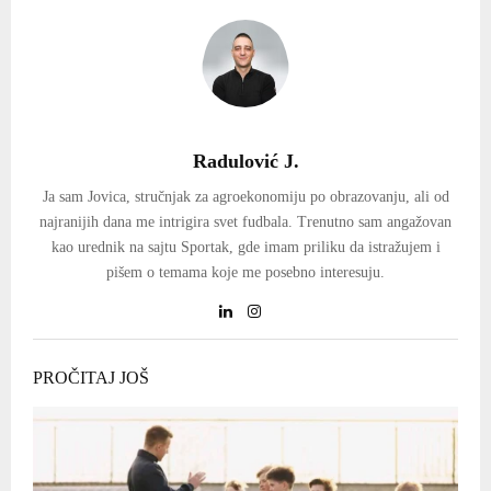
Radulović J.
Ja sam Jovica, stručnjak za agroekonomiju po obrazovanju, ali od
najranijih dana me intrigira svet fudbala. Trenutno sam angažovan
kao urednik na sajtu Sportak, gde imam priliku da istražujem i
pišem o temama koje me posebno interesuju.
PROČITAJ JOŠ