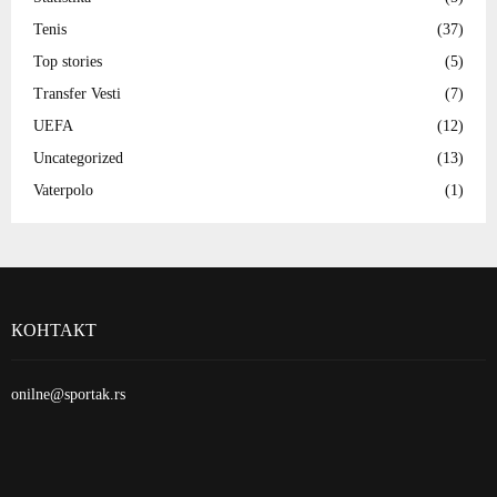
Tenis
(37)
Top stories
(5)
Transfer Vesti
(7)
UEFA
(12)
Uncategorized
(13)
Vaterpolo
(1)
КОНТАКТ
onilne@sportak.rs