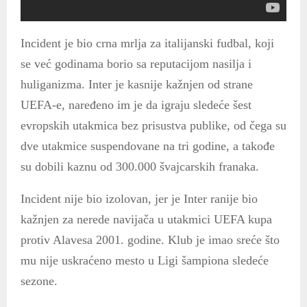
Incident je bio crna mrlja za italijanski fudbal, koji
se već godinama borio sa reputacijom nasilja i
huliganizma. Inter je kasnije kažnjen od strane
UEFA-e, naređeno im je da igraju sledeće šest
evropskih utakmica bez prisustva publike, od čega su
dve utakmice suspendovane na tri godine, a takođe
su dobili kaznu od 300.000 švajcarskih franaka.
Incident nije bio izolovan, jer je Inter ranije bio
kažnjen za nerede navijača u utakmici UEFA kupa
protiv Alavesa 2001. godine. Klub je imao sreće što
mu nije uskraćeno mesto u Ligi šampiona sledeće
sezone.