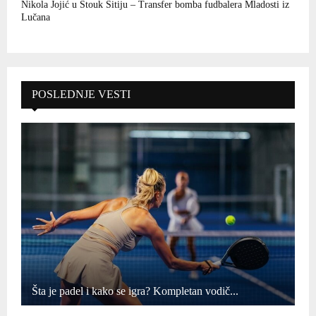
Nikola Jojić u Stouk Sitiju – Transfer bomba fudbalera Mladosti iz
Lučana
POSLEDNJE VESTI
Šta je padel i kako se igra? Kompletan vodič...