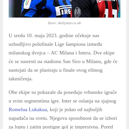
Izvor: dailystar.co.uk
U sredu 10. maja 2023. godine očekuje nas
uzbudljivo polufinale Lige šampiona između
milanskog dvojca – AC Milana i Intera. Dve ekipe
će se susresti na stadionu San Siro u Milanu, gde će
nastojati da se plasiraju u finale ovog elitnog
takmičenja.
Obe ekipe su pokazale da poseduju vrhunske igrače
u svim segmentima igre. Inter se oslanja na sjajnog
Romelua Lukakua
, koji je jedan od najboljih
napadača na svetu. Njegova sposobnost da se izbori
za loptu i zatim postigne gol je impresivna. Pored