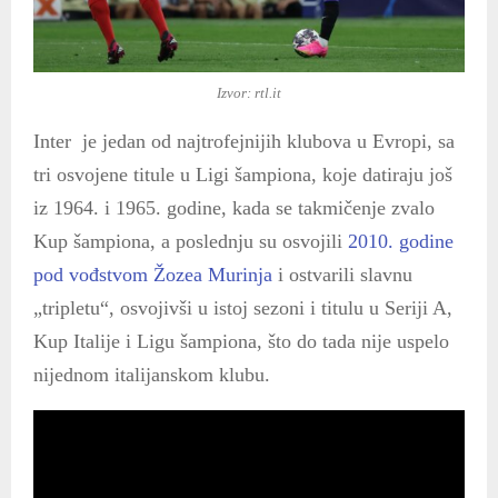
Izvor: rtl.it
Inter je jedan od najtrofejnijih klubova u Evropi, sa
tri osvojene titule u Ligi šampiona, koje datiraju još
iz 1964. i 1965. godine, kada se takmičenje zvalo
Kup šampiona, a poslednju su osvojili
2010. godine
pod vođstvom Žozea Murinja
i ostvarili slavnu
„tripletu“, osvojivši u istoj sezoni i titulu u Seriji A,
Kup Italije i Ligu šampiona, što do tada nije uspelo
nijednom italijanskom klubu.