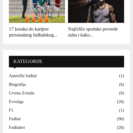
17 koraka do karijere
Najčešće sportske povrede
personalnog fudbalskog...
zuba i kako...
KATEGORIJE
Američki fudbal
(1)
Biografija
(6)
Crvena Zvezda
(6)
Evroliga
(26)
F1
(1)
Fudbal
(96)
Fudbaleri
(26)