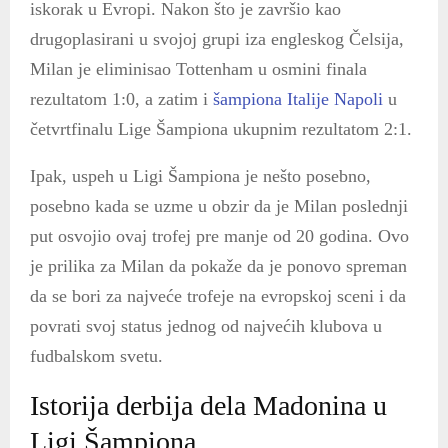
iskorak u Evropi. Nakon što je završio kao
drugoplasirani u svojoj grupi iza engleskog Čelsija,
Milan je eliminisao Tottenham u osmini finala
rezultatom 1:0, a zatim i
šampiona Italije Napoli
u
četvrtfinalu Lige Šampiona ukupnim rezultatom 2:1.
Ipak, uspeh u Ligi Šampiona je nešto posebno,
posebno kada se uzme u obzir da je Milan poslednji
put osvojio ovaj trofej pre manje od 20 godina. Ovo
je prilika za Milan da pokaže da je ponovo spreman
da se bori za najveće trofeje na evropskoj sceni i da
povrati svoj status jednog od najvećih klubova u
fudbalskom svetu.
Istorija derbija dela Madonina u
Ligi Šampiona