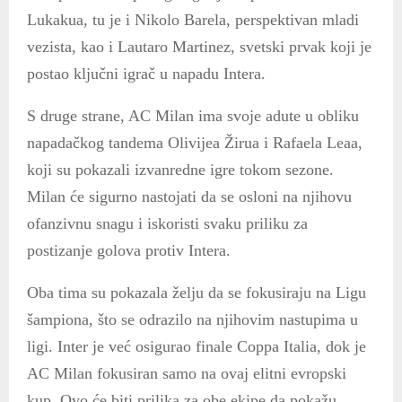
Lukakua, tu je i Nikolo Barela, perspektivan mladi
vezista, kao i Lautaro Martinez, svetski prvak koji je
postao ključni igrač u napadu Intera.
S druge strane, AC Milan ima svoje adute u obliku
napadačkog tandema Olivijea Žirua i Rafaela Leaa,
koji su pokazali izvanredne igre tokom sezone.
Milan će sigurno nastojati da se osloni na njihovu
ofanzivnu snagu i iskoristi svaku priliku za
postizanje golova protiv Intera.
Oba tima su pokazala želju da se fokusiraju na Ligu
šampiona, što se odrazilo na njihovim nastupima u
ligi. Inter je već osigurao finale Coppa Italia, dok je
AC Milan fokusiran samo na ovaj elitni evropski
kup. Ovo će biti prilika za obe ekipe da pokažu