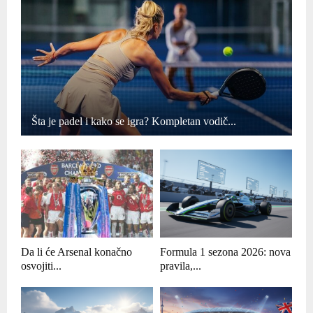
Šta je padel i kako se igra? Kompletan vodič...
Da li će Arsenal konačno
Formula 1 sezona 2026: nova
osvojiti...
pravila,...