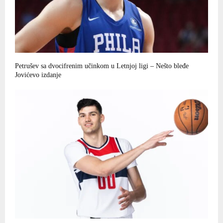
Petrušev sa dvocifrenim učinkom u Letnjoj ligi – Nešto bleđe
Jovićevo izdanje