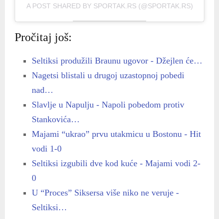
A POST SHARED BY SPORTAK.RS (@SPORTAK.RS)
Pročitaj još:
Seltiksi produžili Braunu ugovor - Džejlen će…
Nagetsi blistali u drugoj uzastopnoj pobedi
nad…
Slavlje u Napulju - Napoli pobedom protiv
Stankovića…
Majami “ukrao” prvu utakmicu u Bostonu - Hit
vodi 1-0
Seltiksi izgubili dve kod kuće - Majami vodi 2-
0
U “Proces” Siksersa više niko ne veruje -
Seltiksi…