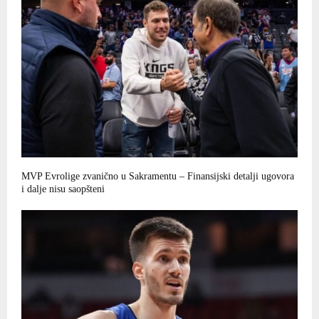
MVP Evrolige zvanično u Sakramentu – Finansijski detalji ugovora
i dalje nisu saopšteni