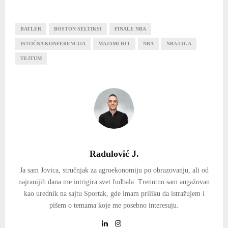
BATLER
BOSTON SELTIKSI
FINALE NBA
ISTOČNA KONFERENCIJA
MAJAMI HIT
NBA
NBA LIGA
TEJTUM
Radulović J.
Ja sam Jovica, stručnjak za agroekonomiju po obrazovanju, ali od
najranijih dana me intrigira svet fudbala. Trenutno sam angažovan
kao urednik na sajtu Sportak, gde imam priliku da istražujem i
pišem o temama koje me posebno interesuju.