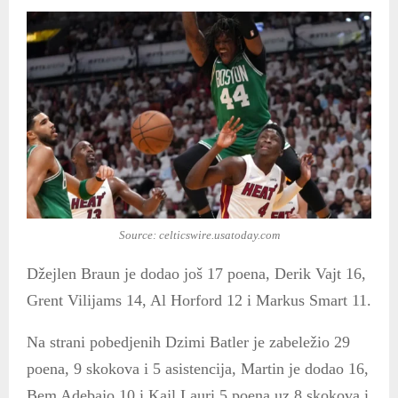
Source: celticswire.usatoday.com
Džejlen Braun je dodao još 17 poena, Derik Vajt 16,
Grent Vilijams 14, Al Horford 12 i Markus Smart 11.
Na strani pobedjenih Dzimi Batler je zabeležio 29
poena, 9 skokova i 5 asistencija, Martin je dodao 16,
Bem Adebajo 10 i Kajl Lauri 5 poena uz 8 skokova i