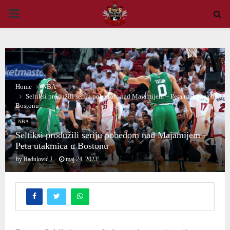
PRIMARY
MENU
Home
NBA
Seltiksi produžili seriju pobedom nad Majamijem – Peta utakmica u
Bostonu
NBA
Seltiksi produžili seriju pobedom nad Majamijem –
Peta utakmica u Bostonu
by
Radulović J.
maj 24, 2023