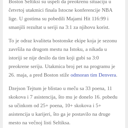
Boston Seltiksi su uspeli da preokrenu situaciju u
četvrtoj utakmici finala Istocne konferencije NBA
lige. U gostima su pobedili Majami Hit 116:99 i
smanjili rezultat u seriji na 3:1 za njihovu korist.
To je odraz kvaliteta bostonske ekipe koja je sezonu
završila na drugom mestu na Istoku, a nikada u
istoriji se nije desilo da tim koji gubi sa 3:0
preokrene seriju. Utakmica broj pet na programu je
26. maja, a pred Boston stiže
odmoran tim Denvera
.
Dzejson Tejtum je blistao u meču sa 33 poena, 11
skokova i 7 asistencija, što mu je donelo 16. pobedu
sa učinkom od 25+ poena, 10+ skokova i 5+
asistencija u karijeri, što ga je postavilo na druge
mesto na večnoj listi Seltiksa.