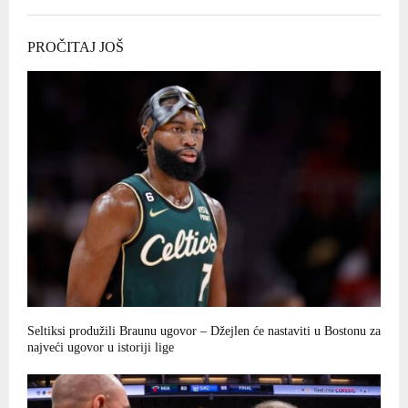
PROČITAJ JOŠ
Seltiksi produžili Braunu ugovor – Džejlen će nastaviti u Bostonu za
najveći ugovor u istoriji lige