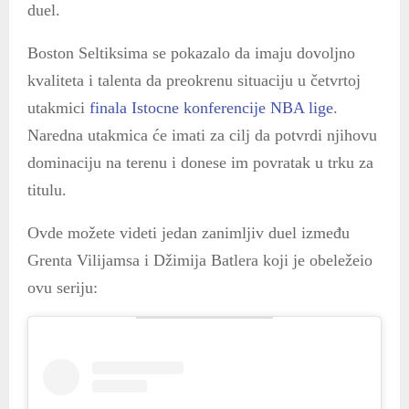
duel.
Boston Seltiksima se pokazalo da imaju dovoljno
kvaliteta i talenta da preokrenu situaciju u četvrtoj
utakmici
finala Istocne konferencije NBA lige
.
Naredna utakmica će imati za cilj da potvrdi njihovu
dominaciju na terenu i donese im povratak u trku za
titulu.
Ovde možete videti jedan zanimljiv duel između
Grenta Vilijamsa i Džimija Batlera koji je obeležeio
ovu seriju: