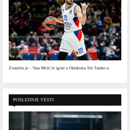
Zvanično je – Vasa Micić će igrati u Oklahoma Siti Tander-u
POSLEDNJE VESTI