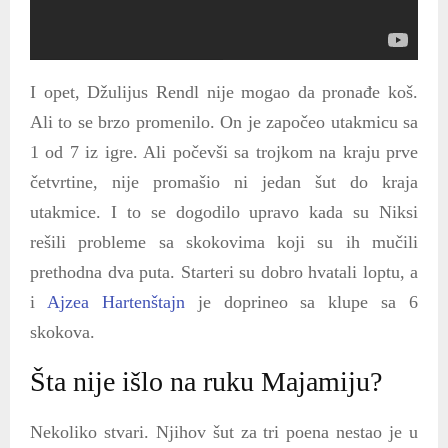
I opet, Džulijus Rendl nije mogao da pronađe koš.
Ali to se brzo promenilo. On je započeo utakmicu sa
1 od 7 iz igre. Ali počevši sa trojkom na kraju prve
četvrtine, nije promašio ni jedan šut do kraja
utakmice. I to se dogodilo upravo kada su Niksi
rešili probleme sa skokovima koji su ih mučili
prethodna dva puta. Starteri su dobro hvatali loptu, a
i
Ajzea Hartenštajn
je doprineo sa klupe sa 6
skokova.
Šta nije išlo na ruku Majamiju?
Nekoliko stvari. Njihov šut za tri poena nestao je u