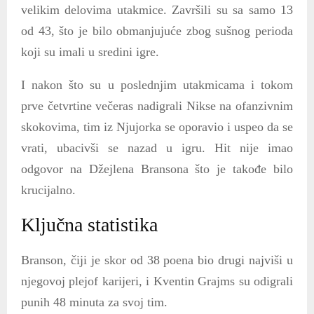
velikim delovima utakmice. Završili su sa samo 13
od 43, što je bilo obmanjujuće zbog sušnog perioda
koji su imali u sredini igre.
I nakon što su u poslednjim utakmicama i tokom
prve četvrtine večeras nadigrali Nikse na ofanzivnim
skokovima, tim iz Njujorka se oporavio i uspeo da se
vrati, ubacivši se nazad u igru. Hit nije imao
odgovor na Džejlena Bransona što je takođe bilo
krucijalno.
Ključna statistika
Branson, čiji je skor od 38 poena bio drugi najviši u
njegovoj plejof karijeri, i Kventin Grajms su odigrali
punih 48 minuta za svoj tim.