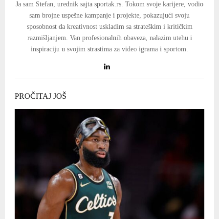
Ja sam Stefan, urednik sajta sportak.rs. Tokom svoje karijere, vodio
sam brojne uspešne kampanje i projekte, pokazujući svoju
sposobnost da kreativnost uskladim sa strateškim i kritičkim
razmišljanjem. Van profesionalnih obaveza, nalazim utehu i
inspiraciju u svojim strastima za video igrama i sportom.
PROČITAJ JOŠ