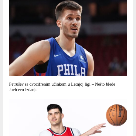
Petrušev sa dvocifrenim učinkom u Letnjoj ligi – Nešto bleđe
Jovićevo izdanje