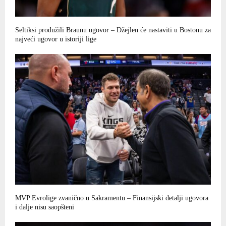
Seltiksi produžili Braunu ugovor – Džejlen će nastaviti u Bostonu za
najveći ugovor u istoriji lige
MVP Evrolige zvanično u Sakramentu – Finansijski detalji ugovora
i dalje nisu saopšteni