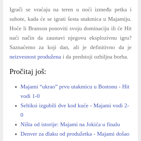
Igrači se vraćaju na teren u noći između petka i
subote, kada će se igrati šesta utakmica u Majamiju.
Hoće li Branson ponoviti svoju dominaciju ili će Hit
naći način da zaustavi njegovu eksplozivnu igru?
Saznaćemo za koji dan, ali je definitivno da je
neizvesnost produžena
i da predstoji ozbiljna borba.
Pročitaj još:
Majami “ukrao” prvu utakmicu u Bostonu - Hit
vodi 1-0
Seltiksi izgubili dve kod kuće - Majami vodi 2-
0
Ništa od istorije: Majami na Jokića u finalu
Denver za dlaku od produžetka - Majami došao