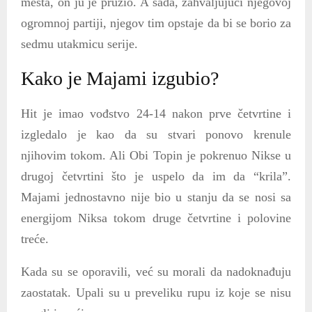
mesta, on ju je pružio. A sada, zahvaljujući njegovoj
ogromnoj partiji, njegov tim opstaje da bi se borio za
sedmu utakmicu serije.
Kako je Majami izgubio?
Hit je imao vođstvo 24-14 nakon prve četvrtine i
izgledalo je kao da su stvari ponovo krenule
njihovim tokom. Ali Obi Topin je pokrenuo Nikse u
drugoj četvrtini što je uspelo da im da “krila”.
Majami jednostavno nije bio u stanju da se nosi sa
energijom Niksa tokom druge četvrtine i polovine
treće.
Kada su se oporavili, već su morali da nadoknađuju
zaostatak. Upali su u preveliku rupu iz koje se nisu