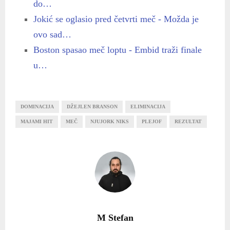
do…
Jokić se oglasio pred četvrti meč - Možda je
ovo sad…
Boston spasao meč loptu - Embid traži finale
u…
DOMINACIJA
DŽEJLEN BRANSON
ELIMINACIJA
MAJAMI HIT
MEČ
NJUJORK NIKS
PLEJOF
REZULTAT
M Stefan