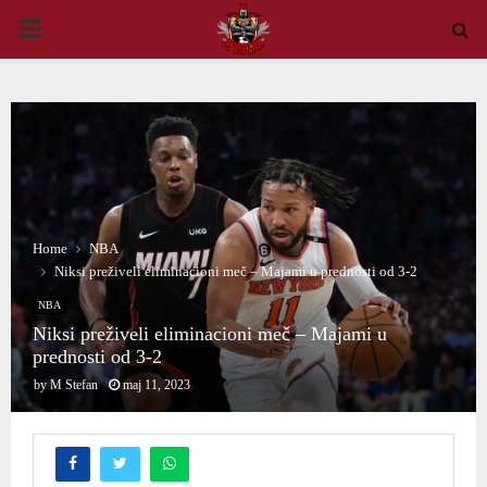
PRIMARY
MENU
Home
NBA
Niksi preživeli eliminacioni meč – Majami u prednosti od 3-2
NBA
Niksi preživeli eliminacioni meč – Majami u
prednosti od 3-2
by
M Stefan
maj 11, 2023