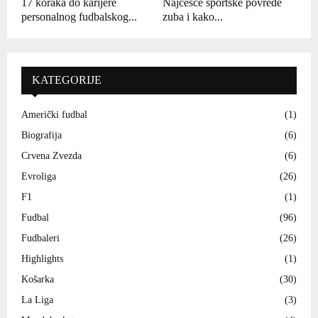
17 koraka do karijere
Najčešće sportske povrede
personalnog fudbalskog...
zuba i kako...
KATEGORIJE
Američki fudbal
(1)
Biografija
(6)
Crvena Zvezda
(6)
Evroliga
(26)
F1
(1)
Fudbal
(96)
Fudbaleri
(26)
Highlights
(1)
Košarka
(30)
La Liga
(3)