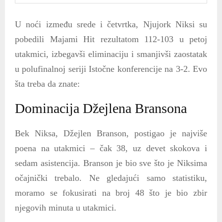
U noći između srede i četvrtka, Njujork Niksi su
pobedili Majami Hit rezultatom 112-103 u petoj
utakmici, izbegavši eliminaciju i smanjivši zaostatak
u polufinalnoj seriji Istočne konferencije na 3-2. Evo
šta treba da znate:
Dominacija Džejlena Bransona
Bek Niksa, Džejlen Branson, postigao je najviše
poena na utakmici – čak 38, uz devet skokova i
sedam asistencija. Branson je bio sve što je Niksima
očajnički trebalo. Ne gledajući samo statistiku,
moramo se fokusirati na broj 48 što je bio zbir
njegovih minuta u utakmici.