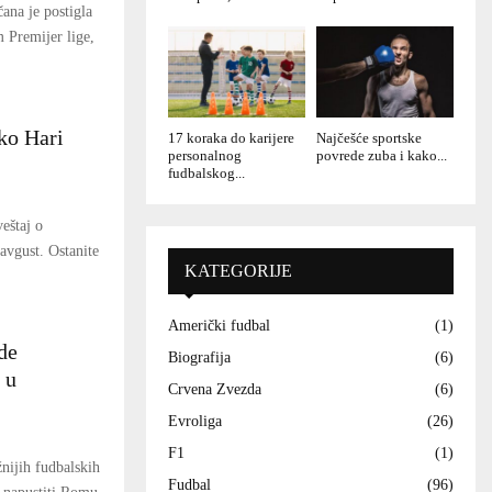
ana je postigla
 Premijer lige,
oko Hari
17 koraka do karijere
Najčešće sportske
personalnog
povrede zuba i kako...
fudbalskog...
eštaj o
avgust. Ostanite
KATEGORIJE
Američki fudbal
(1)
de
Biografija
(6)
 u
Crvena Zvezda
(6)
Evroliga
(26)
F1
(1)
nijih fudbalskih
Fudbal
(96)