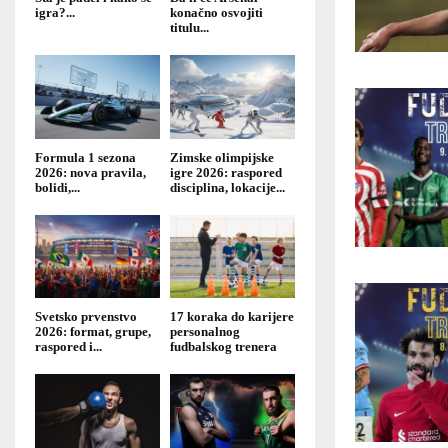
igra?...
konačno osvojiti
titulu...
Formula 1 sezona
Zimske olimpijske
2026: nova pravila,
igre 2026: raspored
bolidi,...
disciplina, lokacije...
Svetsko prvenstvo
17 koraka do karijere
2026: format, grupe,
personalnog
raspored i...
fudbalskog trenera