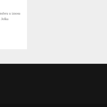
nsferu u iznosu
a Joška