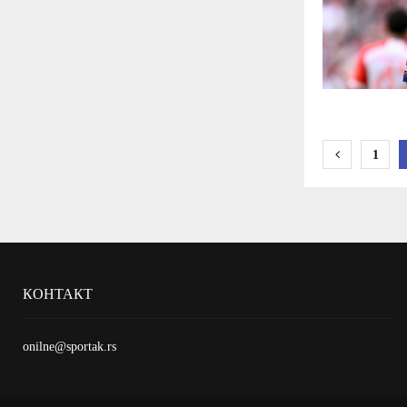
Paginaci
1
članaka
КОНТАКТ
onilne@sportak.rs