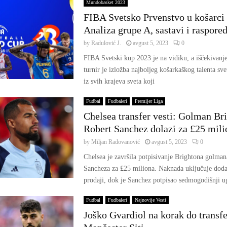
Mundobasket 2023
FIBA Svetsko Prvenstvo u košarci
Analiza grupe A, sastavi i raspore
by
Radulović J.
avgust 5, 2023
0
FIBA Svetski kup 2023 je na vidiku, a iščekivanje
turnir je izložba najboljeg košarkaškog talenta sv
iz svih krajeva sveta koji
Fudbal
Fudbaleri
Premijer Liga
Chelsea transfer vesti: Golman Br
Robert Sanchez dolazi za £25 mili
by
Miljan Radovanović
avgust 5, 2023
0
Chelsea je završila potpisivanje Brightona golma
Sancheza za £25 miliona. Naknada uključuje doda
prodaji, dok je Sanchez potpisao sedmogodišnji u
Fudbal
Fudbaleri
Najnovije Vesti
Joško Gvardiol na korak do transfe