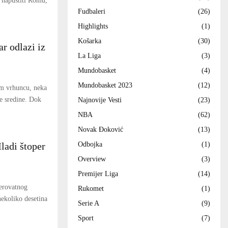
ć napustiti Romu,
Fudbaleri
(26)
Highlights
(1)
Košarka
(30)
r odlazi iz
La Liga
(3)
Mundobasket
(4)
Mundobasket 2023
(12)
om vrhuncu, neka
e sredine. Dok
Najnovije Vesti
(23)
NBA
(62)
Novak Đoković
(13)
Odbojka
(1)
ladi štoper
Overview
(3)
Premijer Liga
(14)
verovatnog
Rukomet
(1)
nekoliko desetina
Serie A
(9)
Sport
(7)