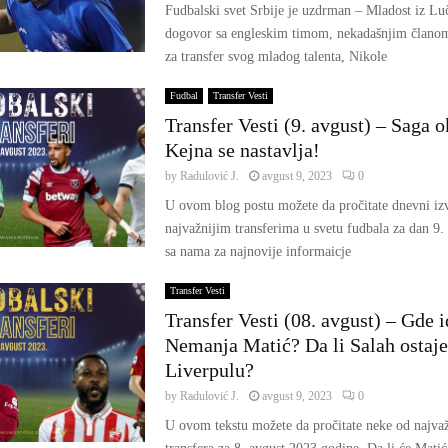
Fudbalski svet Srbije je uzdrman – Mladost iz Luč
dogovor sa engleskim timom, nekadašnjim članom
za transfer svog mladog talenta, Nikole
Fudbal
Transfer Vesti
Transfer Vesti (9. avgust) – Saga 
Kejna se nastavlja!
by
Radulović J.
avgust 9, 2023
0
U ovom blog postu možete da pročitate dnevni izv
najvažnijim transferima u svetu fudbala za dan 9. 
sa nama za najnovije informaicje
Transfer Vesti
Transfer Vesti (08. avgust) – Gde i
Nemanja Matić? Da li Salah ostaje
Liverpulu?
by
Radulović J.
avgust 9, 2023
0
U ovom tekstu možete da pročitate neke od najvaž