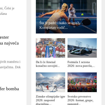
i, Čelsi je
ušana
Šta je padel i kako se igra?
Kompletan vodič...
ester
na najveća
ivih transfera i
Da li će Arsenal
Formula 1 sezona
konačno osvojiti...
2026: nova pravila,...
 navijačima. Dok
sfer bomba
Zimske olimpijske igre
Svetsko prvenstvo
2026: raspored
2026: format, grupe,
disciplina,...
raspored...