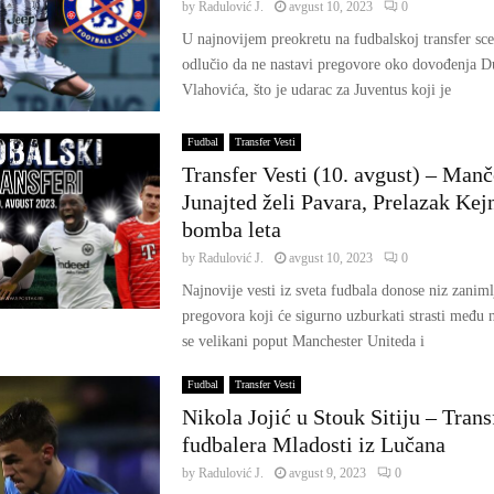
by
Radulović J.
avgust 10, 2023
0
U najnovijem preokretu na fudbalskoj transfer scen
odlučio da ne nastavi pregovore oko dovođenja D
Vlahovića, što je udarac za Juventus koji je
Fudbal
Transfer Vesti
Transfer Vesti (10. avgust) – Manč
Junajted želi Pavara, Prelazak Kej
bomba leta
by
Radulović J.
avgust 10, 2023
0
Najnovije vesti iz sveta fudbala donose niz zanimlj
pregovora koji će sigurno uzburkati strasti među
se velikani poput Manchester Uniteda i
Fudbal
Transfer Vesti
Nikola Jojić u Stouk Sitiju – Tran
fudbalera Mladosti iz Lučana
by
Radulović J.
avgust 9, 2023
0