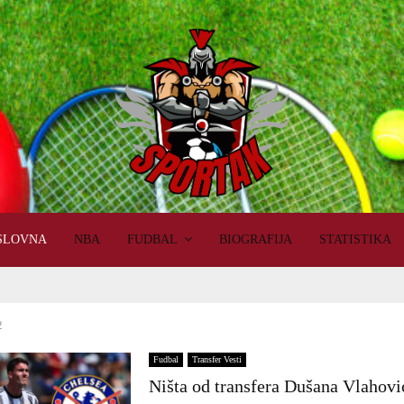
SLOVNA
NBA
FUDBAL
BIOGRAFIJA
STATISTIKA
2
Fudbal
Transfer Vesti
Ništa od transfera Dušana Vlahovi