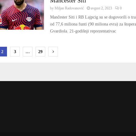
Mančester Siti
by
Miljan Radovanović
avgust 2, 2023
0
Mančester Siti i RB Lajpcig su se dogovorili o tra
od 77,6 miliona funti (90 miliona evra) za štoper
Gvardiola. 21-godišnji reprezentativac
ja
2
3
…
29