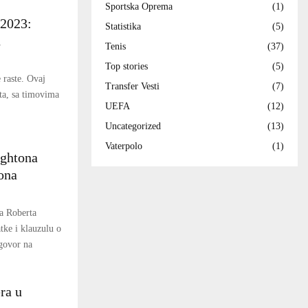
Sportska Oprema
(1)
 2023:
Statistika
(5)
d
Tenis
(37)
Top stories
(5)
 raste. Ovaj
Transfer Vesti
(7)
eta, sa timovima
UEFA
(12)
Uncategorized
(13)
Vaterpolo
(1)
ightona
ona
na Roberta
tke i klauzulu o
govor na
ra u