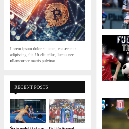
Lorem ipsum dolor sit amet, consectetur
adipiscing elit. Ut elit tellus, luctus nec
ullamcorper mattis pulvinar.
RECENT POSTS
Šta je padel i kako se
Da li će Arsenal