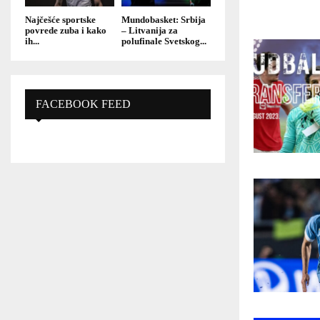
Najčešće sportske
Mundobasket: Srbija
povrede zuba i kako
– Litvanija za
ih...
polufinale Svetskog...
FACEBOOK FEED