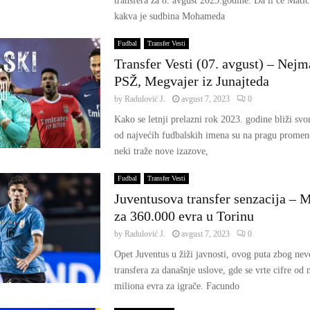
transfera za 8. avgust 2023.godine. Da li će Mati
kakva je sudbina Mohameda
Fudbal
Transfer Vesti
Transfer Vesti (07. avgust) – Nejma
PSŽ, Megvajer iz Junajteda
by
Radulović J.
avgust 7, 2023
0
Kako se letnji prelazni rok 2023. godine bliži sv
od najvećih fudbalskih imena su na pragu promen
neki traže nove izazove,
Fudbal
Transfer Vesti
Juventusova transfer senzacija – M
za 360.000 evra u Torinu
by
Radulović J.
avgust 7, 2023
0
Opet Juventus u žiži javnosti, ovog puta zbog ne
transfera za današnje uslove, gde se vrte cifre od 
miliona evra za igrače. Facundo