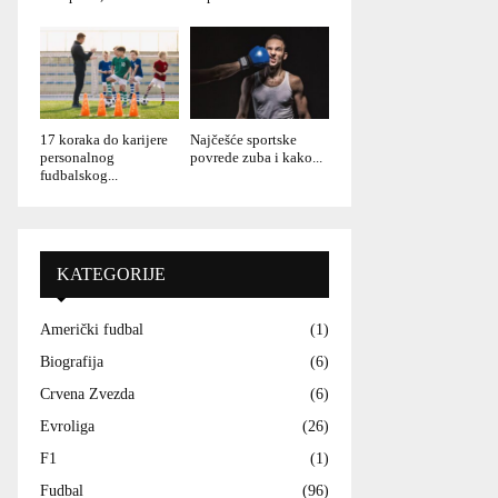
17 koraka do karijere
Najčešće sportske
personalnog
povrede zuba i kako...
fudbalskog...
KATEGORIJE
Američki fudbal
(1)
Biografija
(6)
Crvena Zvezda
(6)
Evroliga
(26)
F1
(1)
Fudbal
(96)