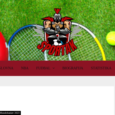
SLOVNA
NBA
FUDBAL
BIOGRAFIJA
STATISTIKA
Mundobasket 2023