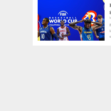
F
i
s