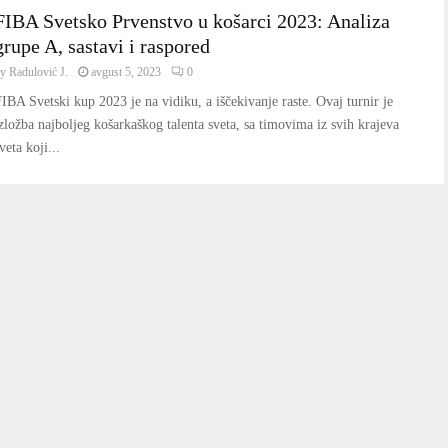
FIBA Svetsko Prvenstvo u košarci 2023: Analiza
grupe A, sastavi i raspored
by
Radulović J.
avgust 5, 2023
0
IBA Svetski kup 2023 je na vidiku, a iščekivanje raste. Ovaj turnir je
zložba najboljeg košarkaškog talenta sveta, sa timovima iz svih krajeva
veta koji...