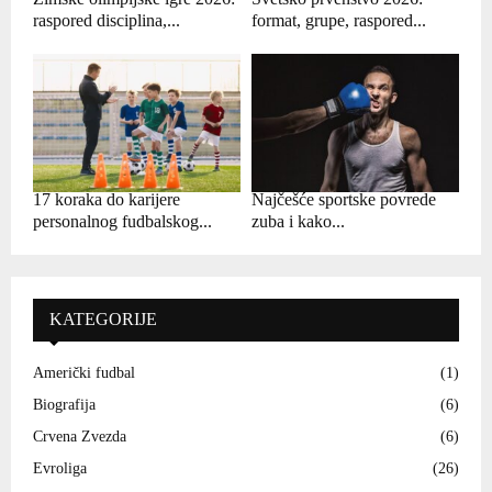
raspored disciplina,...
format, grupe, raspored...
17 koraka do karijere
Najčešće sportske povrede
personalnog fudbalskog...
zuba i kako...
KATEGORIJE
Američki fudbal
(1)
Biografija
(6)
Crvena Zvezda
(6)
Evroliga
(26)