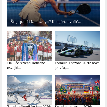
Šta je padel i kako se igra? Kompletan vodič...
Da li će Arsenal konačno
Formula 1 sezona 2026: nova
osvojiti...
pravila,...
Zimske olimpijske igre 2026:
Svetsko prvenstvo 2026: