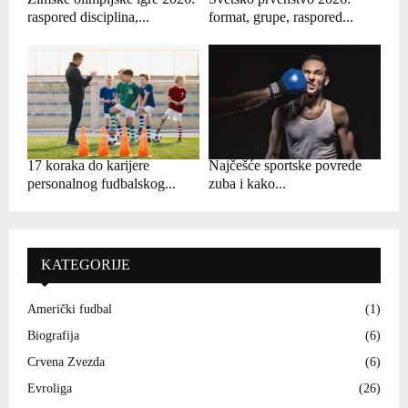
raspored disciplina,...
format, grupe, raspored...
17 koraka do karijere
Najčešće sportske povrede
personalnog fudbalskog...
zuba i kako...
KATEGORIJE
Američki fudbal
(1)
Biografija
(6)
Crvena Zvezda
(6)
Evroliga
(26)