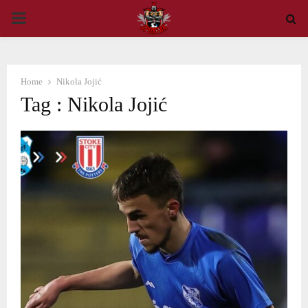
PRIMARY
MENU
Home
Nikola Jojić
Tag : Nikola Jojić