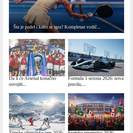
Šta je padel i kako se igra? Kompletan vodič...
Da li će Arsenal konačno
Formula 1 sezona 2026: nova
osvojiti...
pravila,...
Zimske olimpijske igre 2026:
Svetsko prvenstvo 2026: