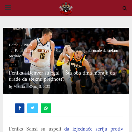
PRIMARY
MENU
Home
NBA
Feniks i Denver su egal – Šta oba tima moraju da urade da steknu
prednost?
NBA
Feniks i Denver su egal – Šta oba tima moraju da
urade da steknu prednost?
by
M Stefan
maj 8, 2023
Feniks Sansi su uspeli
da izjednače seriju protiv