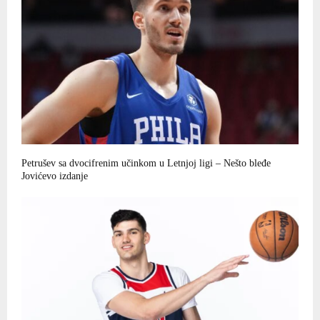
Petrušev sa dvocifrenim učinkom u Letnjoj ligi – Nešto bleđe
Jovićevo izdanje