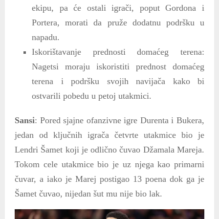
ekipu, pa će ostali igrači, poput Gordona i
Portera, morati da pruže dodatnu podršku u
napadu.
Iskorištavanje prednosti domaćeg terena:
Nagetsi moraju iskoristiti prednost domaćeg
terena i podršku svojih navijača kako bi
ostvarili pobedu u petoj utakmici.
Sansi
: Pored sjajne ofanzivne igre Durenta i Bukera,
jedan od ključnih igrača četvrte utakmice bio je
Lendri Šamet koji je odlično čuvao Džamala Mareja.
Tokom cele utakmice bio je uz njega kao primarni
čuvar, a iako je Marej postigao 13 poena dok ga je
Šamet čuvao, nijedan šut mu nije bio lak.