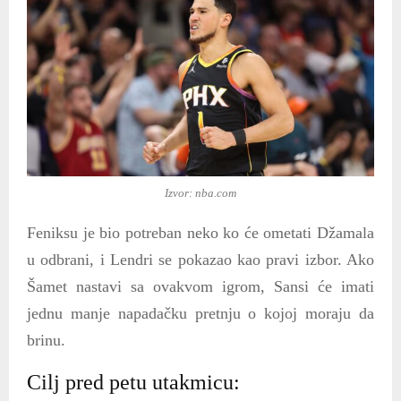
Izvor: nba.com
Feniksu je bio potreban neko ko će ometati Džamala
u odbrani, i Lendri se pokazao kao pravi izbor. Ako
Šamet nastavi sa ovakvom igrom, Sansi će imati
jednu manje napadačku pretnju o kojoj moraju da
brinu.
Cilj pred petu utakmicu: