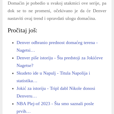
Domaćin je pobedio u svakoj utakmici ove serije, pa
dok se to ne promeni, očekivano je da će Denver
nastaviti ovaj trend i opravdati ulogu domaćina.
Pročitaj još:
Denver odbranio prednost domaćeg terena -
Nagetsi…
Denver piše istoriju - Šta predstoji za Jokićeve
Nagetse?
Skudeto ide u Napulj - Titula Napolija i
statistika…
Jokić za istoriju - Tripl dabl Nikole donosi
Denveru…
NBA Plej-of 2023 - Šta smo saznali posle
prvih…