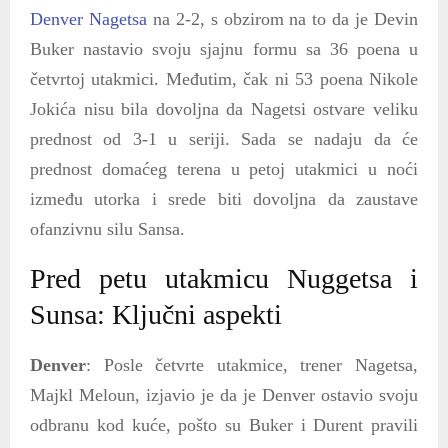
Denver Nagetsa
na 2-2, s obzirom na to da je Devin
Buker nastavio svoju sjajnu formu sa 36 poena u
četvrtoj utakmici. Međutim, čak ni 53 poena Nikole
Jokića nisu bila dovoljna da Nagetsi ostvare veliku
prednost od 3-1 u seriji. Sada se nadaju da će
prednost domaćeg terena u petoj utakmici u noći
između utorka i srede biti dovoljna da zaustave
ofanzivnu silu Sansa.
Pred petu utakmicu Nuggetsa i
Sunsa: Ključni aspekti
Denver
: Posle četvrte utakmice, trener Nagetsa,
Majkl Meloun, izjavio je da je Denver ostavio svoju
odbranu kod kuće, pošto su Buker i Durent pravili