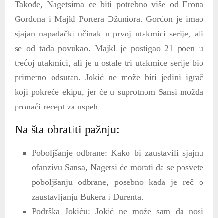
Takođe, Nagetsima će biti potrebno više od Erona
Gordona i Majkl Portera Džuniora. Gordon je imao
sjajan napadački učinak u prvoj utakmici serije, ali
se od tada povukao. Majkl je postigao 21 poen u
trećoj utakmici, ali je u ostale tri utakmice serije bio
primetno odsutan. Jokić ne može biti jedini igrač
koji pokreće ekipu, jer će u suprotnom Sansi možda
pronaći recept za uspeh.
Na šta obratiti pažnju:
Poboljšanje odbrane: Kako bi zaustavili sjajnu
ofanzivu Sansa, Nagetsi će morati da se posvete
poboljšanju odbrane, posebno kada je reč o
zaustavljanju Bukera i Durenta.
Podrška Jokiću: Jokić ne može sam da nosi