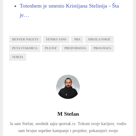
Totenhem je smenio Kristijana Stelinija - Šta
je…
DENVER NAGETS
FENIKS SANS
NBA
NIKOLA JOKIĆ
PETA UTAKMICA
PLEJOF
PREDVIĐANJA
PROGNOZA
SERIJA
M Stefan
Ja sam Stefan, urednik sajta sportak.rs. Tokom svoje karijere, vodio
sam brojne uspešne kampanje i projekte, pokazujući svoju