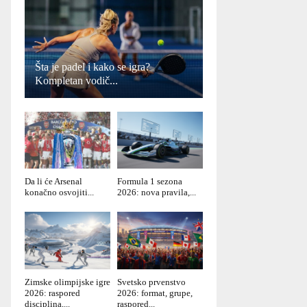
Šta je padel i kako se igra?
Kompletan vodič...
Da li će Arsenal
Formula 1 sezona
konačno osvojiti...
2026: nova pravila,...
Zimske olimpijske igre
Svetsko prvenstvo
2026: raspored
2026: format, grupe,
disciplina,...
raspored...