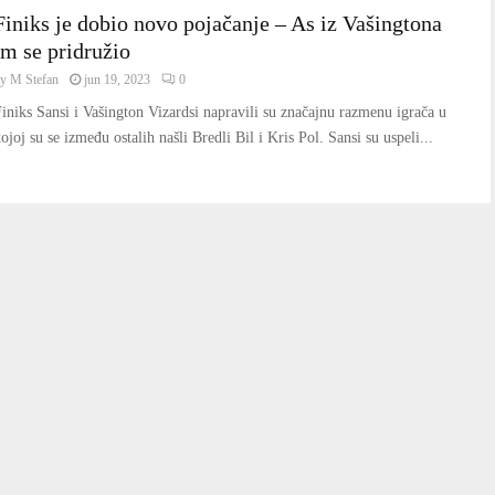
Finiks je dobio novo pojačanje – As iz Vašingtona
im se pridružio
by
M Stefan
jun 19, 2023
0
iniks Sansi i Vašington Vizardsi napravili su značajnu razmenu igrača u
ojoj su se između ostalih našli Bredli Bil i Kris Pol. Sansi su uspeli...