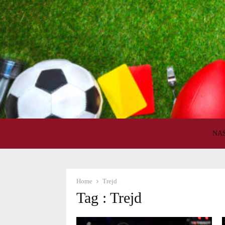
NA
Home
Trejd
Tag : Trejd