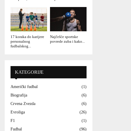
17 koraka do karijere
Najčešće sportske
personalnog
povrede zuba i kako...
fudbalskog...
KATEGORIJE
Američki fudbal
(1)
Biografija
(6)
Crvena Zvezda
(6)
Evroliga
(26)
F1
(1)
Fudbal
(96)