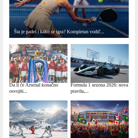
Šta je padel i kako se igra? Kompletan vodič...
Da li će Arsenal konačno
Formula 1 sezona 2026: nova
osvojiti...
pravila,...