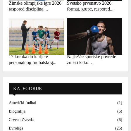
Zimske olimpijske igre 2026:
Svetsko prvenstvo 2026:
raspored disciplina,...
format, grupe, raspored...
17 koraka do karijere
Najčešće sportske povrede
personalnog fudbalskog...
zuba i kako...
KATEGORIJE
Američki fudbal
(1)
Biografija
(6)
Crvena Zvezda
(6)
Evroliga
(26)