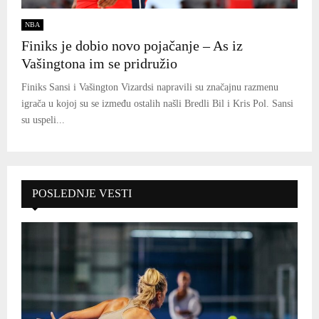
NBA
Finiks je dobio novo pojačanje – As iz
Vašingtona im se pridružio
Finiks Sansi i Vašington Vizardsi napravili su značajnu razmenu
igrača u kojoj su se između ostalih našli Bredli Bil i Kris Pol. Sansi
su uspeli...
POSLEDNJE VESTI