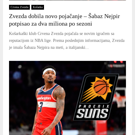
Crvena Zvezda
Košarka
Zvezda dobila novo pojačanje – Šabaz Nejpir
potpisao za dva miliona po sezoni
Košarkaški klub Crvena Zvezda pojačala se novim igračem sa
reputacijom iz NBA lige. Prema poslednjim informacijama, Zvezda
je imala Šabaza Nejpira na meti, a italijanski...