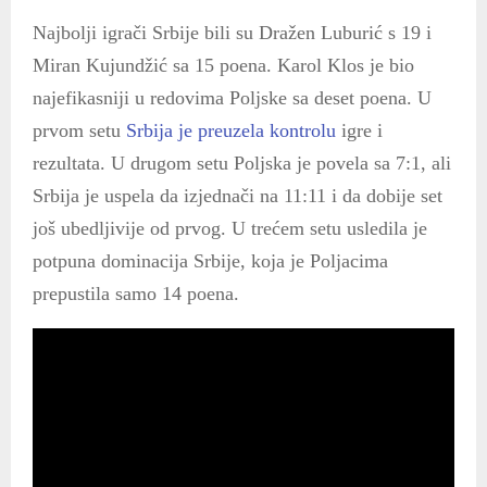
Najbolji igrači Srbije bili su Dražen Luburić s 19 i
Miran Kujundžić sa 15 poena. Karol Klos je bio
najefikasniji u redovima Poljske sa deset poena. U
prvom setu
Srbija je preuzela kontrolu
igre i
rezultata. U drugom setu Poljska je povela sa 7:1, ali
Srbija je uspela da izjednači na 11:11 i da dobije set
još ubedljivije od prvog. U trećem setu usledila je
potpuna dominacija Srbije, koja je Poljacima
prepustila samo 14 poena.