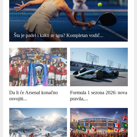
Šta je padel i kako se igra? Kompletan vodič...
Da li će Arsenal konačno
Formula 1 sezona 2026: nova
osvojiti...
pravila,...