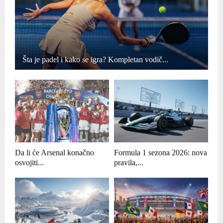
Šta je padel i kako se igra? Kompletan vodič...
Da li će Arsenal konačno
Formula 1 sezona 2026: nova
osvojiti...
pravila,...