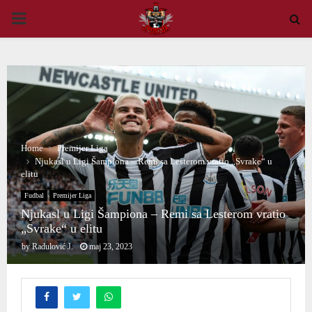
PRIMARY
MENU
Home
Premijer Liga
Njukasl u Ligi Šampiona – Remi sa Lesterom vratio „Svrake“ u
elitu
Fudbal
Premijer Liga
Njukasl u Ligi Šampiona – Remi sa Lesterom vratio
„Svrake“ u elitu
by
Radulović J.
maj 23, 2023