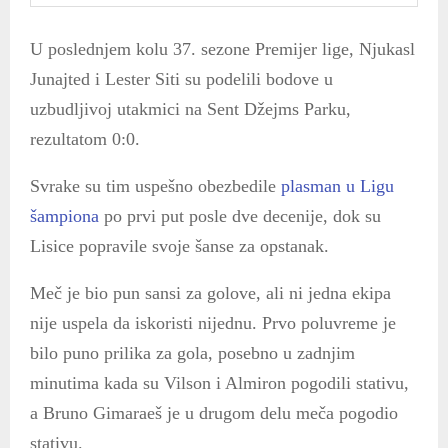
U poslednjem kolu 37. sezone Premijer lige, Njukasl
Junajted i Lester Siti su podelili bodove u
uzbudljivoj utakmici na Sent Džejms Parku,
rezultatom 0:0.
Svrake su tim uspešno obezbedile
plasman u Ligu
šampiona
po prvi put posle dve decenije, dok su
Lisice popravile svoje šanse za opstanak.
Meč je bio pun sansi za golove, ali ni jedna ekipa
nije uspela da iskoristi nijednu. Prvo poluvreme je
bilo puno prilika za gola, posebno u zadnjim
minutima kada su Vilson i Almiron pogodili stativu,
a Bruno Gimaraeš je u drugom delu meča pogodio
stativu.