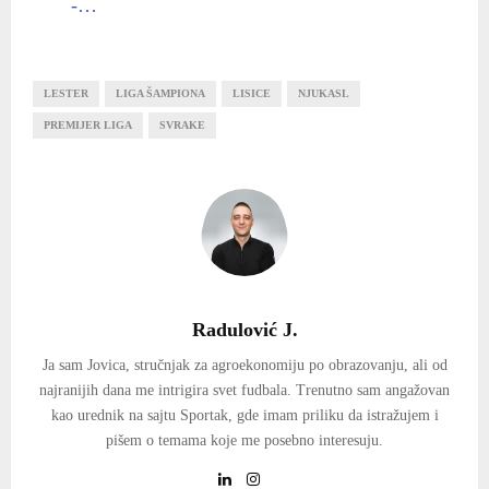
-…
LESTER
LIGA ŠAMPIONA
LISICE
NJUKASL
PREMIJER LIGA
SVRAKE
Radulović J.
Ja sam Jovica, stručnjak za agroekonomiju po obrazovanju, ali od
najranijih dana me intrigira svet fudbala. Trenutno sam angažovan
kao urednik na sajtu Sportak, gde imam priliku da istražujem i
pišem o temama koje me posebno interesuju.