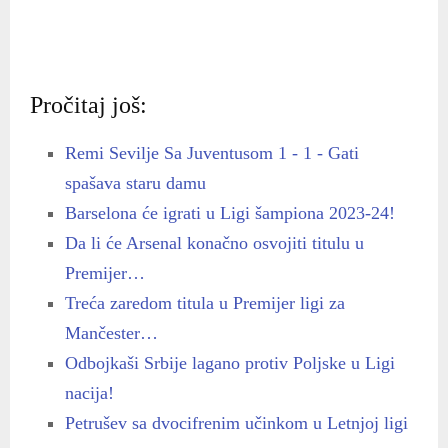
Pročitaj još:
Remi Sevilje Sa Juventusom 1 - 1 - Gati
spašava staru damu
Barselona će igrati u Ligi šampiona 2023-24!
Da li će Arsenal konačno osvojiti titulu u
Premijer…
Treća zaredom titula u Premijer ligi za
Mančester…
Odbojkaši Srbije lagano protiv Poljske u Ligi
nacija!
Petrušev sa dvocifrenim učinkom u Letnjoj ligi