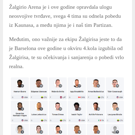
Žalgirio Arena je i ove godine opravdala ulogu
neosvojive tvrđave, svega 4 tima su odnela pobedu
iz Kaunasa, a među njima je i naš tim Partizan.
Međutim, ono važnije za ekipu Žalgirisa jeste to da
je Barselona ove godine u okviru 4.kola izgubila od
Žalgirisa, te su očekivanja i sanjarenja o pobedi vrlo
realna.