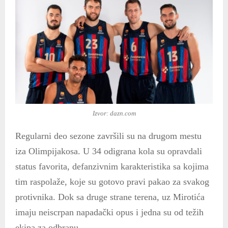
Izvor: dazn.com
Regularni deo sezone završili su na drugom mestu
iza Olimpijakosa. U 34 odigrana kola su opravdali
status favorita, defanzivnim karakteristika sa kojima
tim raspolaže, koje su gotovo pravi pakao za svakog
protivnika. Dok sa druge strane terena, uz Mirotića
imaju neiscrpan napadački opus i jedna su od težih
ekipa za odbranu.