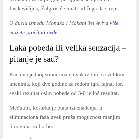
Jasikevičijus, Žalgiris će imati od čega da strepi.
O duelu između Monaka i Makabi Tel Aviva
više
možete pročitati ovde
.
Laka pobeda ili velika senzacija –
pitanje je sad?
Kada na jednoj strani imate ovakav tim, sa velikim
imenima, koji dve godine za redom igra fajnal for,
svaki rezultat osim pobede od 3-0 je loš rezultat.
Međutim, košarka je puna iznenađenja, a
eliminaciona faza uvek pruža mogućnost manjim
timovima za borbu.