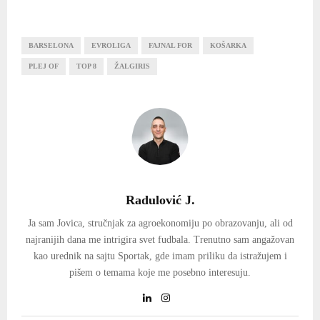
BARSELONA
EVROLIGA
FAJNAL FOR
KOŠARKA
PLEJ OF
TOP 8
ŽALGIRIS
Radulović J.
Ja sam Jovica, stručnjak za agroekonomiju po obrazovanju, ali od
najranijih dana me intrigira svet fudbala. Trenutno sam angažovan
kao urednik na sajtu Sportak, gde imam priliku da istražujem i
pišem o temama koje me posebno interesuju.