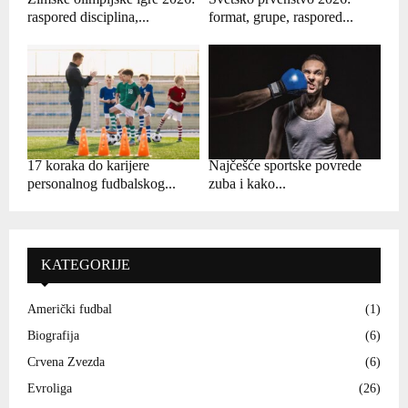
raspored disciplina,...
format, grupe, raspored...
17 koraka do karijere
Najčešće sportske povrede
personalnog fudbalskog...
zuba i kako...
KATEGORIJE
Američki fudbal
(1)
Biografija
(6)
Crvena Zvezda
(6)
Evroliga
(26)