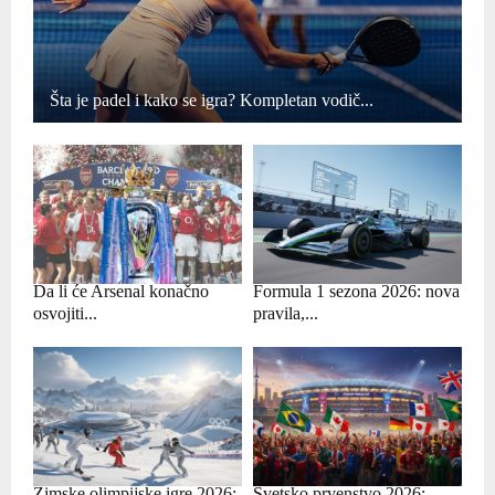
Šta je padel i kako se igra? Kompletan vodič...
Da li će Arsenal konačno
Formula 1 sezona 2026: nova
osvojiti...
pravila,...
Zimske olimpijske igre 2026:
Svetsko prvenstvo 2026: