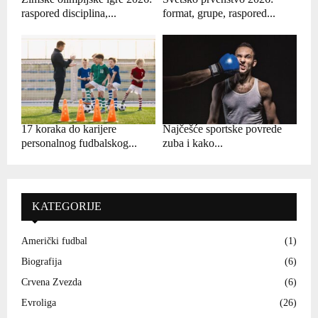
raspored disciplina,...
format, grupe, raspored...
17 koraka do karijere
Najčešće sportske povrede
personalnog fudbalskog...
zuba i kako...
KATEGORIJE
Američki fudbal
(1)
Biografija
(6)
Crvena Zvezda
(6)
Evroliga
(26)