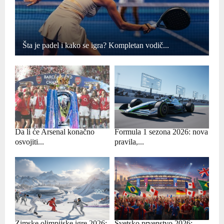
Šta je padel i kako se igra? Kompletan vodič...
Da li će Arsenal konačno
Formula 1 sezona 2026: nova
osvojiti...
pravila,...
Zimske olimpijske igre 2026:
Svetsko prvenstvo 2026: