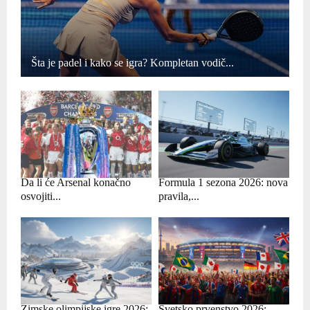
Šta je padel i kako se igra? Kompletan vodič...
Da li će Arsenal konačno
Formula 1 sezona 2026: nova
osvojiti...
pravila,...
Zimske olimpijske igre 2026:
Svetsko prvenstvo 2026: