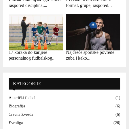
raspored disciplina,...
format, grupe, raspored...
17 koraka do karijere
Najčešće sportske povrede
personalnog fudbalskog...
zuba i kako...
KATEGORIJE
Američki fudbal
(1)
Biografija
(6)
Crvena Zvezda
(6)
Evroliga
(26)