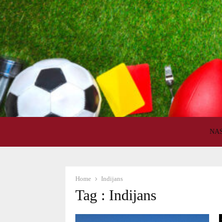
NA
Home
Indijans
Tag : Indijans