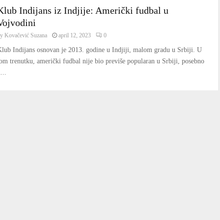
Klub Indijans iz Indjije: Američki fudbal u
Vojvodini
by
Kovačević Suzana
april 12, 2023
0
lub Indijans osnovan je 2013. godine u Indjiji, malom gradu u Srbiji. U
om trenutku, američki fudbal nije bio previše popularan u Srbiji, posebno
...