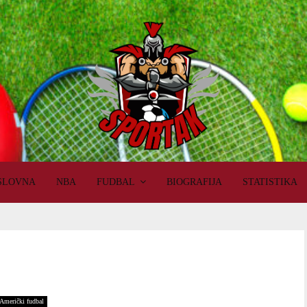
SLOVNA
NBA
FUDBAL
BIOGRAFIJA
STATISTIKA
Američki fudbal