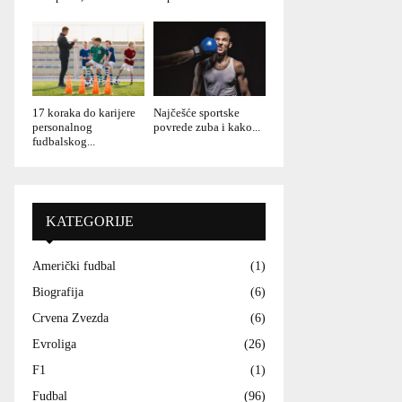
17 koraka do karijere
Najčešće sportske
personalnog
povrede zuba i kako...
fudbalskog...
KATEGORIJE
Američki fudbal
(1)
Biografija
(6)
Crvena Zvezda
(6)
Evroliga
(26)
F1
(1)
Fudbal
(96)