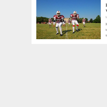
K
t
u