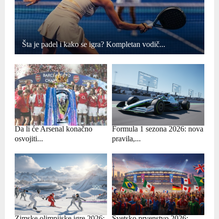
Šta je padel i kako se igra? Kompletan vodič...
Da li će Arsenal konačno
Formula 1 sezona 2026: nova
osvojiti...
pravila,...
Zimske olimpijske igre 2026:
Svetsko prvenstvo 2026: