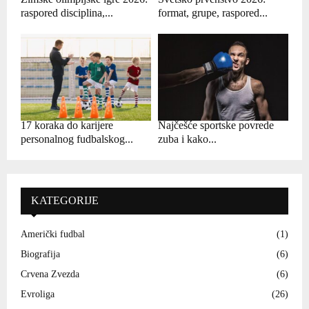
raspored disciplina,...
format, grupe, raspored...
17 koraka do karijere
Najčešće sportske povrede
personalnog fudbalskog...
zuba i kako...
KATEGORIJE
Američki fudbal
(1)
Biografija
(6)
Crvena Zvezda
(6)
Evroliga
(26)