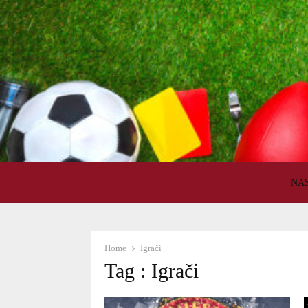
NA
Home
Igrači
Tag : Igrači