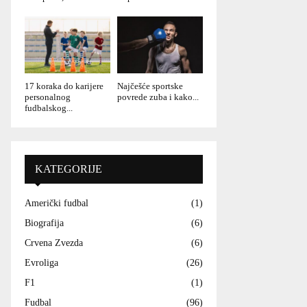
17 koraka do karijere
Najčešće sportske
personalnog
povrede zuba i kako...
fudbalskog...
KATEGORIJE
Američki fudbal
(1)
Biografija
(6)
Crvena Zvezda
(6)
Evroliga
(26)
F1
(1)
Fudbal
(96)