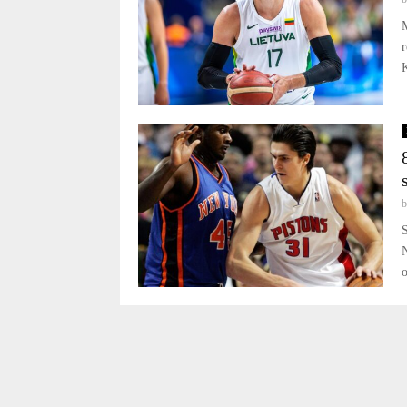
r
K
S
N
o