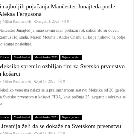
5 najboljih pojačanja Mančester Junajteda posle
Aleksa Fergusona
by
Miljan Radovanović
avgust 1, 2023
0
ančester Junajted je imao izvanredan prelazni rok nakon što su doveli
Rasmus Hojlunda, Mason Mounta i Andre Onanu ali ko je njihovo najbolje
ojačanje poslednje...
Košarka
Mundobasket
Mundobasket 2023
Najnovije Vesti
Meksiko spremio ozbiljan tim za Svetsko prvenstvo
u košarci
by
Miljan Radovanović
jul 17, 2023
0
ekoliko veterana nalazi se u preliminarnom sastavu Meksika od 20 igrača
a Svetsko prvenstvo u košarci FIBA, koje počinje 25. avgusta i održava se
a...
Košarka
Mundobasket
Mundobasket 2023
Najnovije Vesti
Litvanija želi da se dokaže na Svetskom prvenstvu
by
Miljan Radovanović
jul 13, 2023
0