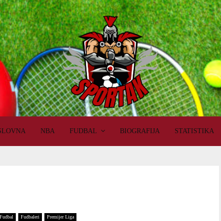
SLOVNA
NBA
FUDBAL
BIOGRAFIJA
STATISTIKA
Fudbal
Fudbaleri
Premijer Liga