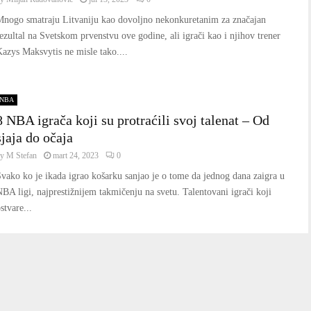
Mnogo smatraju Litvaniju kao dovoljno nekonkuretanim za značajan
ezultal na Svetskom prvenstvu ove godine, ali igrači kao i njihov trener
azys Maksvytis ne misle tako....
NBA
8 NBA igrača koji su protraćili svoj talenat – Od
sjaja do očaja
by
M Stefan
mart 24, 2023
0
vako ko je ikada igrao košarku sanjao je o tome da jednog dana zaigra u
BA ligi, najprestižnijem takmičenju na svetu. Talentovani igrači koji
stvare...