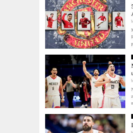
M
p
N
z
n