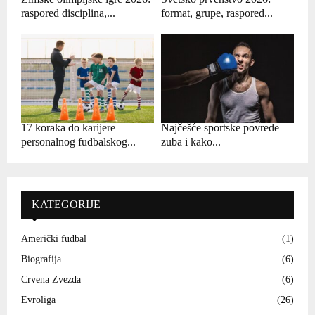
raspored disciplina,...
format, grupe, raspored...
17 koraka do karijere
Najčešće sportske povrede
personalnog fudbalskog...
zuba i kako...
KATEGORIJE
Američki fudbal
(1)
Biografija
(6)
Crvena Zvezda
(6)
Evroliga
(26)