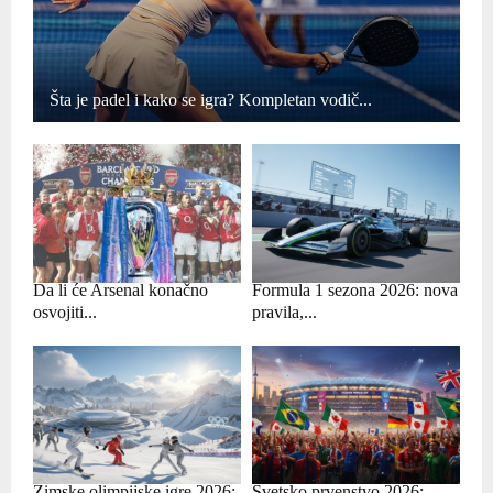
Šta je padel i kako se igra? Kompletan vodič...
Da li će Arsenal konačno
Formula 1 sezona 2026: nova
osvojiti...
pravila,...
Zimske olimpijske igre 2026:
Svetsko prvenstvo 2026: