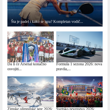
Šta je padel i kako se igra? Kompletan vodič...
Da li će Arsenal konačno
Formula 1 sezona 2026: nova
osvojiti...
pravila,...
Zimske olimpijske igre 2026:
Svetsko prvenstvo 2026: