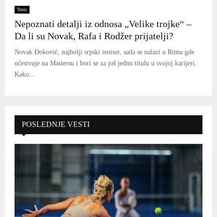
Tenis
Nepoznati detalji iz odnosa „Velike trojke“ –
Da li su Novak, Rafa i Rodžer prijatelji?
Novak Đoković, najbolji srpski teniser, sada se nalazi u Rimu gde
učestvuje na Mastersu i bori se za još jednu titulu u svojoj karijeri.
Kako...
POSLEDNJE VESTI