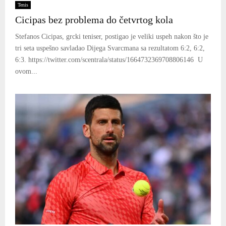
Tenis
Cicipas bez problema do četvrtog kola
Stefanos Cicipas, grcki teniser, postigao je veliki uspeh nakon što je
tri seta uspešno savladao Dijega Svarcmana sa rezultatom 6:2, 6:2,
6:3. https://twitter.com/scentrala/status/1664732369708806146 U
ovom...