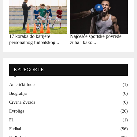
17 koraka do karijere
Najčešće sportske povrede
personalnog fudbalskog...
zuba i kako...
KATEGORIJE
Američki fudbal
(1)
Biografija
(6)
Crvena Zvezda
(6)
Evroliga
(26)
F1
(1)
Fudbal
(96)