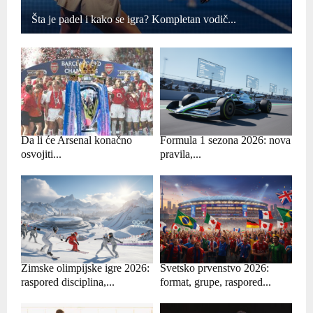
Šta je padel i kako se igra? Kompletan vodič...
Da li će Arsenal konačno
Formula 1 sezona 2026: nova
osvojiti...
pravila,...
Zimske olimpijske igre 2026:
Svetsko prvenstvo 2026:
raspored disciplina,...
format, grupe, raspored...