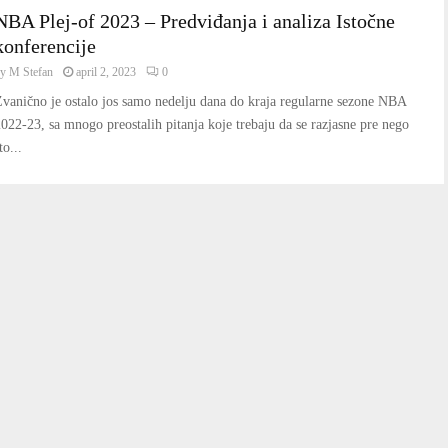
NBA Plej-of 2023 – Predviđanja i analiza Istočne
konferencije
by
M Stefan
april 2, 2023
0
vanično je ostalo jos samo nedelju dana do kraja regularne sezone NBA
022-23, sa mnogo preostalih pitanja koje trebaju da se razjasne pre nego
to...