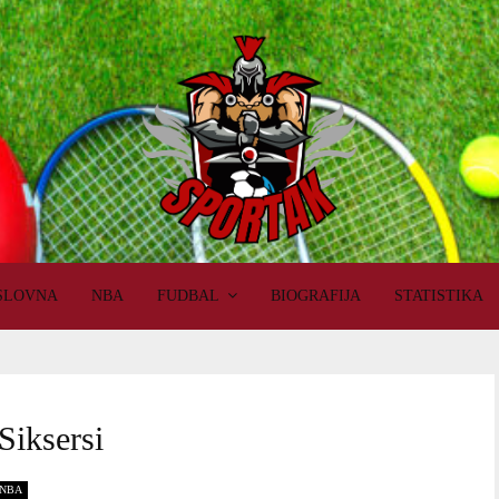
SLOVNA
NBA
FUDBAL
BIOGRAFIJA
STATISTIKA
 Siksersi
NBA