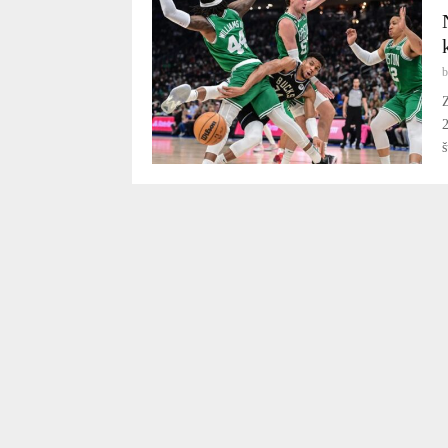
Z
2
š