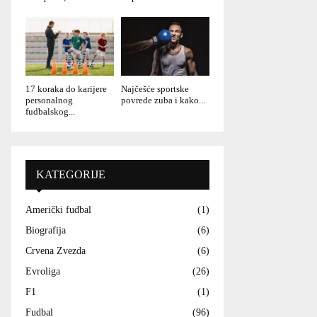
17 koraka do karijere
Najčešće sportske
personalnog
povrede zuba i kako...
fudbalskog...
KATEGORIJE
Američki fudbal
(1)
Biografija
(6)
Crvena Zvezda
(6)
Evroliga
(26)
F1
(1)
Fudbal
(96)