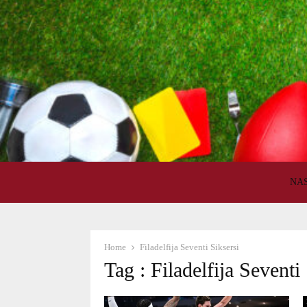
NA
Home
Filadelfija Seventi Siksersi
Tag : Filadelfija Seventi