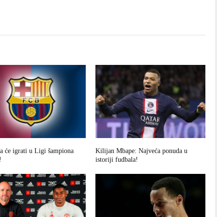
a će igrati u Ligi šampiona
Kilijan Mbape: Najveća ponuda u
!
istoriji fudbala!