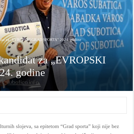
idat za „EVROPSKI GRAD SPORTA“ 2024. godine
kandidat za „EVROPSKI
4. godine
turnih slojeva, sa epitetom “Grad sporta” koji nije bez