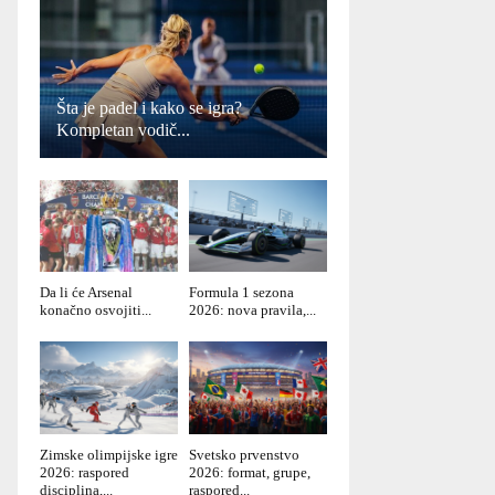
Šta je padel i kako se igra?
Kompletan vodič...
Da li će Arsenal
Formula 1 sezona
konačno osvojiti...
2026: nova pravila,...
Zimske olimpijske igre
Svetsko prvenstvo
2026: raspored
2026: format, grupe,
disciplina,...
raspored...