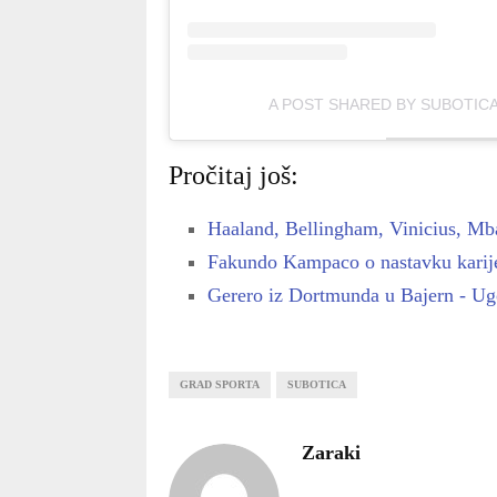
A POST SHARED BY SUBOTICA 
Pročitaj još:
Haaland, Bellingham, Vinicius, Mb
Fakundo Kampaco o nastavku karije
Gerero iz Dortmunda u Bajern - Ugo
GRAD SPORTA
SUBOTICA
Zaraki