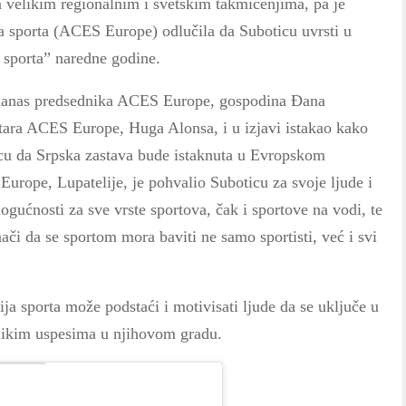
na velikim regionalnim i svetskim takmičenjima, pa je
va sporta (ACES Europe) odlučila da Suboticu uvrsti u
 sporta” naredne godine.
 danas predsednika ACES Europe, gospodina Đana
etara ACES Europe, Huga Alonsa, i u izjavi istakao kako
nicu da Srpska zastava bude istaknuta u Evropskom
urope, Lupatelije, je pohvalio Suboticu za svoje ljude i
gućnosti za sve vrste sportova, čak i sportove na vodi, te
nači da se sportom mora baviti ne samo sportisti, već i svi
ja sporta može podstaći i motivisati ljude da se uključe u
velikim uspesima u njihovom gradu.