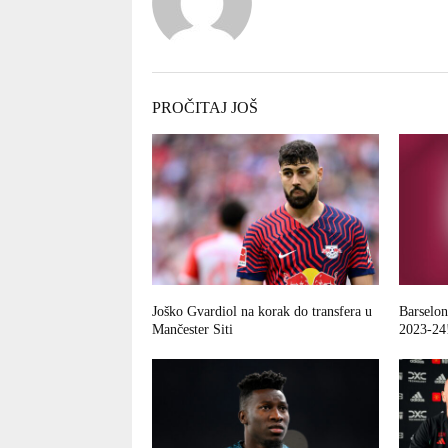
PROČITAJ JOŠ
Joško Gvardiol na korak do transfera u
Barselon
Mančester Siti
2023-24