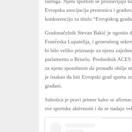
razloga. Njeni sportisti se proslavljaju 
Evropska asocijacija prestonica i grado
konkurenciju za titulu “Evropskog grada
Gradonačelnik Stevan Bakić je ugostio
Frančeska Lupatelija, i generalnog sekr
bi bilo veliko priznanje za njenu zajed
parlamentu u Briselu. Predsednik ACES E
za njenu sposobnost da pronađu obilje mo
je istakao da biti Evropski grad sporta z
građani.
Subotica je pravi primer kako se afirmaci
sve sportske aktivnosti i da se nadaju 