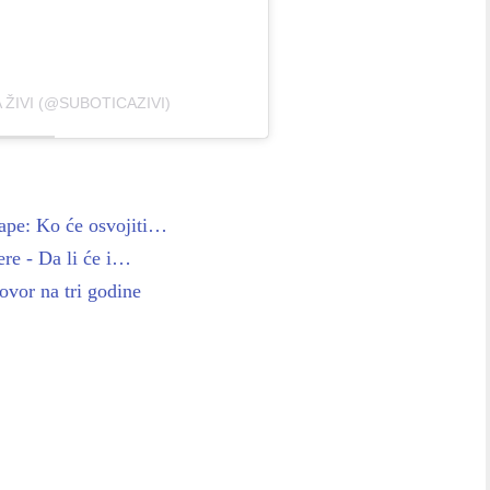
ŽIVI (@SUBOTICAZIVI)
ape: Ko će osvojiti…
re - Da li će i…
vor na tri godine