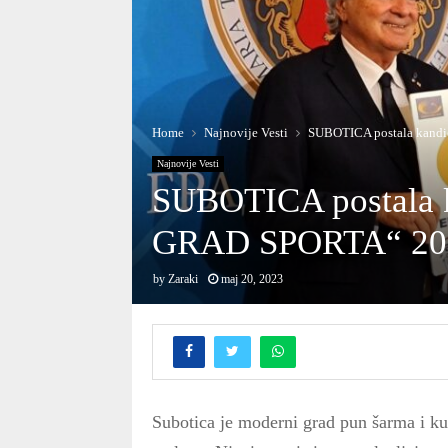
Home
Najnovije Vesti
SUBOTICA postala kand
Najnovije Vesti
SUBOTICA postala 
GRAD SPORTA“ 202
by
Zaraki
maj 20, 2023
Subotica je moderni grad pun šarma i kul