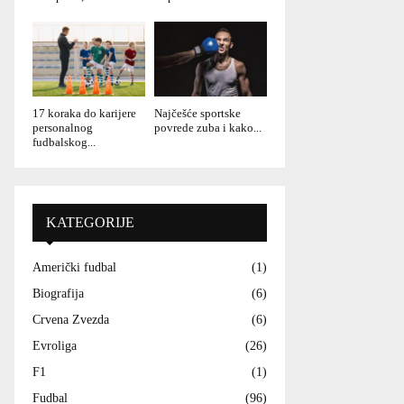
17 koraka do karijere
Najčešće sportske
personalnog
povrede zuba i kako...
fudbalskog...
KATEGORIJE
Američki fudbal
(1)
Biografija
(6)
Crvena Zvezda
(6)
Evroliga
(26)
F1
(1)
Fudbal
(96)