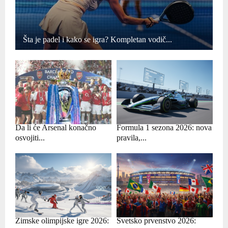
Šta je padel i kako se igra? Kompletan vodič...
Da li će Arsenal konačno
Formula 1 sezona 2026: nova
osvojiti...
pravila,...
Zimske olimpijske igre 2026:
Svetsko prvenstvo 2026: