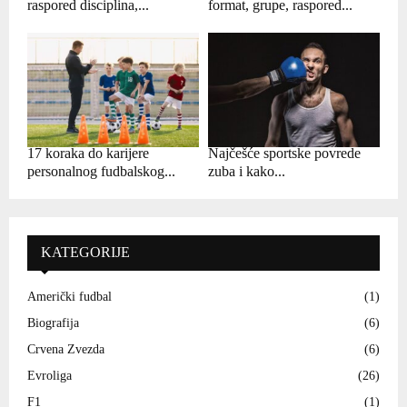
raspored disciplina,...
format, grupe, raspored...
17 koraka do karijere
Najčešće sportske povrede
personalnog fudbalskog...
zuba i kako...
KATEGORIJE
Američki fudbal
(1)
Biografija
(6)
Crvena Zvezda
(6)
Evroliga
(26)
F1
(1)