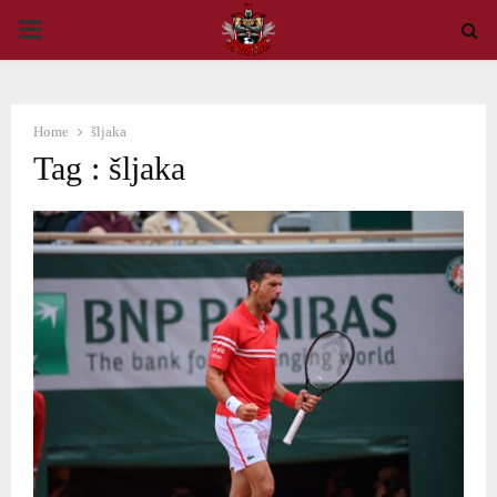
PRIMARY
MENU
Home
šljaka
Tag : šljaka