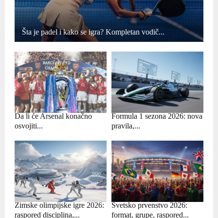
Šta je padel i kako se igra? Kompletan vodič...
Da li će Arsenal konačno
Formula 1 sezona 2026: nova
osvojiti...
pravila,...
Zimske olimpijske igre 2026:
Svetsko prvenstvo 2026:
raspored disciplina,...
format, grupe, raspored...