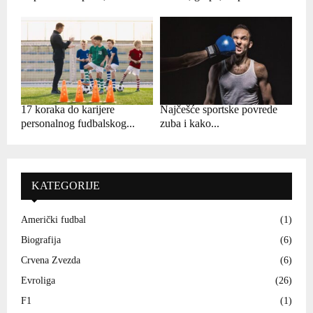
17 koraka do karijere
Najčešće sportske povrede
personalnog fudbalskog...
zuba i kako...
KATEGORIJE
Američki fudbal
(1)
Biografija
(6)
Crvena Zvezda
(6)
Evroliga
(26)
F1
(1)