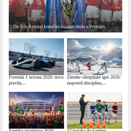
Da li će Arsenal konačno osvojiti titulu u Premijer...
Formula 1 sezona 2026: nova
Zimske olimpijske igre 2026:
pravila,...
raspored disciplina,...
Svetsko prvenstvo 2026:
17 koraka do karijere