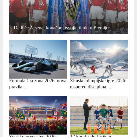
Da li će Arsenal konačno osvojiti titulu u Premijer...
Formula 1 sezona 2026: nova
Zimske olimpijske igre 2026:
pravila,...
raspored disciplina,...
Svetsko prvenstvo 2026:
17 koraka do karijere