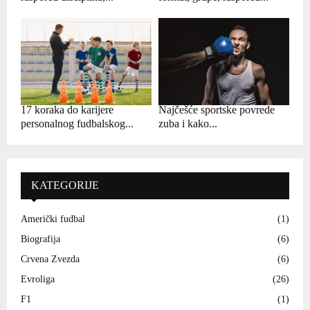
17 koraka do karijere
Najčešće sportske povrede
personalnog fudbalskog...
zuba i kako...
KATEGORIJE
Američki fudbal
(1)
Biografija
(6)
Crvena Zvezda
(6)
Evroliga
(26)
F1
(1)