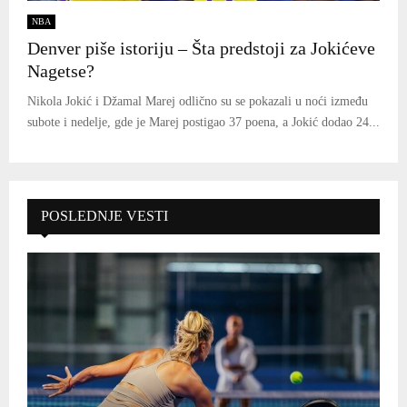
NBA
Denver piše istoriju – Šta predstoji za Jokićeve
Nagetse?
Nikola Jokić i Džamal Marej odlično su se pokazali u noći između
subote i nedelje, gde je Marej postigao 37 poena, a Jokić dodao 24...
POSLEDNJE VESTI