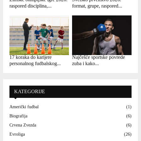
raspored disciplina,...
format, grupe, raspored...
17 koraka do karijere
Najčešće sportske povrede
personalnog fudbalskog...
zuba i kako...
KATEGORIJE
Američki fudbal
(1)
Biografija
(6)
Crvena Zvezda
(6)
Evroliga
(26)