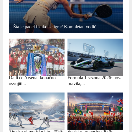
Šta je padel i kako se igra? Kompletan vodič...
Da li će Arsenal konačno
Formula 1 sezona 2026: nova
osvojiti...
pravila,...
Zimske olimpijske igre 2026:
Svetsko prvenstvo 2026: