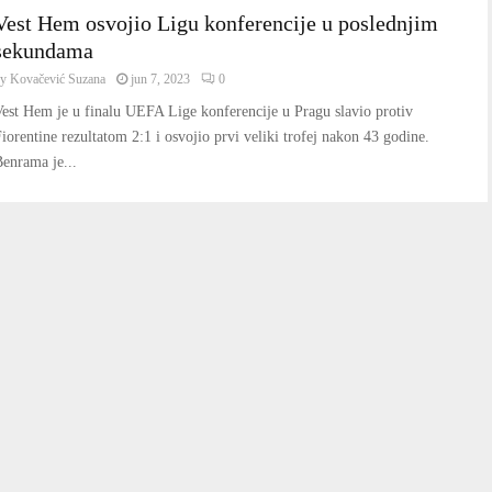
Vest Hem osvojio Ligu konferencije u poslednjim
sekundama
by
Kovačević Suzana
jun 7, 2023
0
est Hem je u finalu UEFA Lige konferencije u Pragu slavio protiv
iorentine rezultatom 2:1 i osvojio prvi veliki trofej nakon 43 godine.
enrama je...