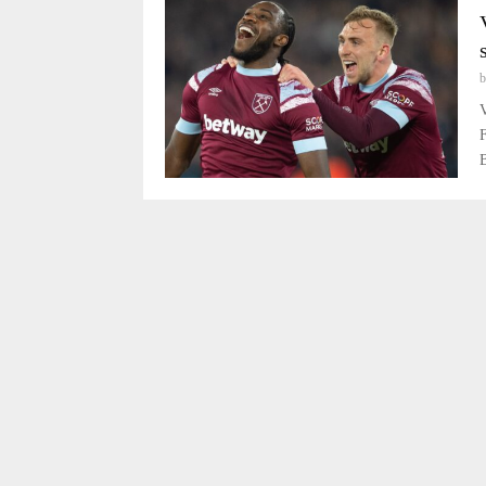
V
F
B