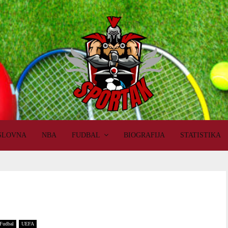
SLOVNA
NBA
FUDBAL
BIOGRAFIJA
STATISTIKA
Fudbal
UEFA