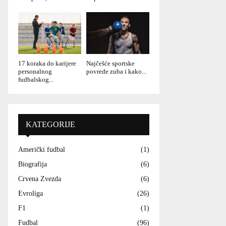
17 koraka do karijere
Najčešće sportske
personalnog
povrede zuba i kako...
fudbalskog...
KATEGORIJE
Američki fudbal
(1)
Biografija
(6)
Crvena Zvezda
(6)
Evroliga
(26)
F1
(1)
Fudbal
(96)