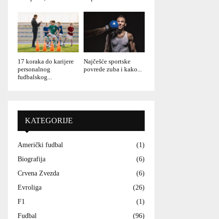
17 koraka do karijere
Najčešće sportske
personalnog
povrede zuba i kako...
fudbalskog...
KATEGORIJE
Američki fudbal
(1)
Biografija
(6)
Crvena Zvezda
(6)
Evroliga
(26)
F1
(1)
Fudbal
(96)