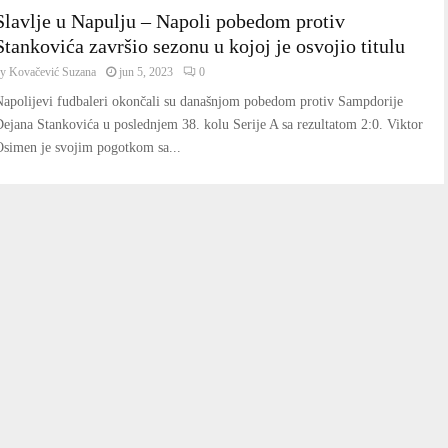
Slavlje u Napulju – Napoli pobedom protiv
Stankovića završio sezonu u kojoj je osvojio titulu
by
Kovačević Suzana
jun 5, 2023
0
Napolijevi fudbaleri okončali su današnjom pobedom protiv Sampdorije
ejana Stankovića u poslednjem 38. kolu Serije A sa rezultatom 2:0. Viktor
Osimen je svojim pogotkom sa...