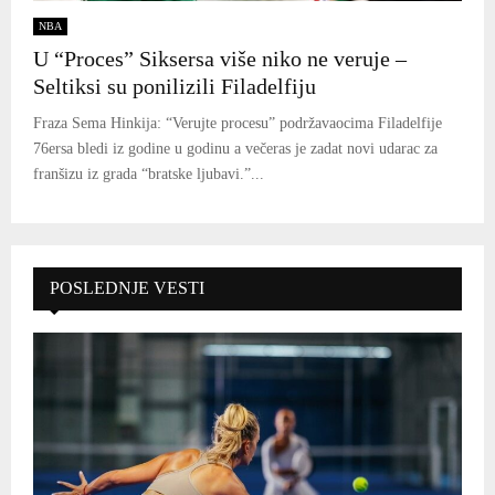
NBA
U “Proces” Siksersa više niko ne veruje –
Seltiksi su ponilizili Filadelfiju
Fraza Sema Hinkija: “Verujte procesu” podržavaocima Filadelfije
76ersa bledi iz godine u godinu a večeras je zadat novi udarac za
franšizu iz grada “bratske ljubavi.”...
POSLEDNJE VESTI