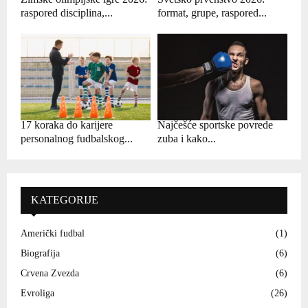
raspored disciplina,...
format, grupe, raspored...
17 koraka do karijere
Najčešće sportske povrede
personalnog fudbalskog...
zuba i kako...
KATEGORIJE
Američki fudbal
(1)
Biografija
(6)
Crvena Zvezda
(6)
Evroliga
(26)