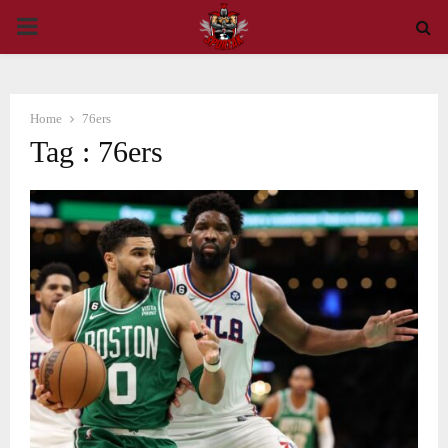
PRIMARY
MENU
Home
76ers
Tag : 76ers