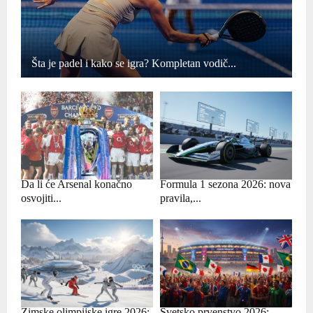
Šta je padel i kako se igra? Kompletan vodič...
Da li će Arsenal konačno
Formula 1 sezona 2026: nova
osvojiti...
pravila,...
Zimske olimpijske igre 2026:
Svetsko prvenstvo 2026: