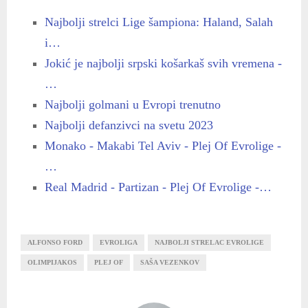
Najbolji strelci Lige šampiona: Haland, Salah
i…
Jokić je najbolji srpski košarkaš svih vremena -
…
Najbolji golmani u Evropi trenutno
Najbolji defanzivci na svetu 2023
Monako - Makabi Tel Aviv - Plej Of Evrolige -
…
Real Madrid - Partizan - Plej Of Evrolige -…
ALFONSO FORD
EVROLIGA
NAJBOLJI STRELAC EVROLIGE
OLIMPIJAKOS
PLEJ OF
SAŠA VEZENKOV