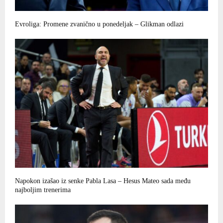
Evroliga: Promene zvanično u ponedeljak – Glikman odlazi
Napokon izašao iz senke Pabla Lasa – Hesus Mateo sada među
najboljim trenerima