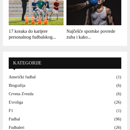
17 koraka do karijere
Najčešće sportske povrede
personalnog fudbalskog...
zuba i kako...
KATEGORIJE
Američki fudbal
(1)
Biografija
(6)
Crvena Zvezda
(6)
Evroliga
(26)
F1
(1)
Fudbal
(96)
Fudbaleri
(26)