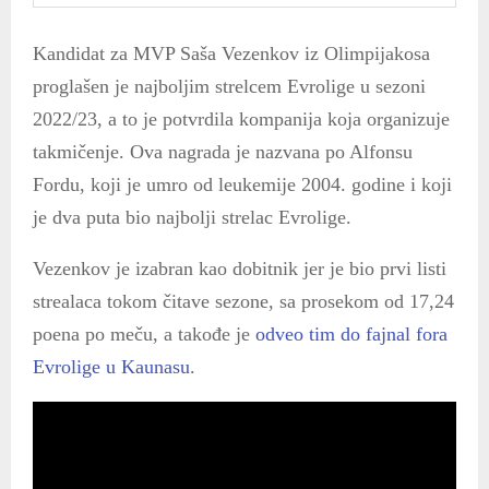
Kandidat za MVP Saša Vezenkov iz Olimpijakosa
proglašen je najboljim strelcem Evrolige u sezoni
2022/23, a to je potvrdila kompanija koja organizuje
takmičenje. Ova nagrada je nazvana po Alfonsu
Fordu, koji je umro od leukemije 2004. godine i koji
je dva puta bio najbolji strelac Evrolige.
Vezenkov je izabran kao dobitnik jer je bio prvi listi
strealaca tokom čitave sezone, sa prosekom od 17,24
poena po meču, a takođe je
odveo tim do fajnal fora
Evrolige u Kaunasu
.