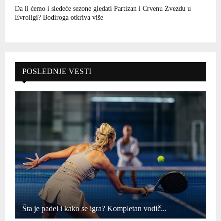
Da li ćemo i sledeće sezone gledati Partizan i Crvenu Zvezdu u
Evroligi? Bodiroga otkriva više
POSLEDNJE VESTI
Šta je padel i kako se igra? Kompletan vodič...