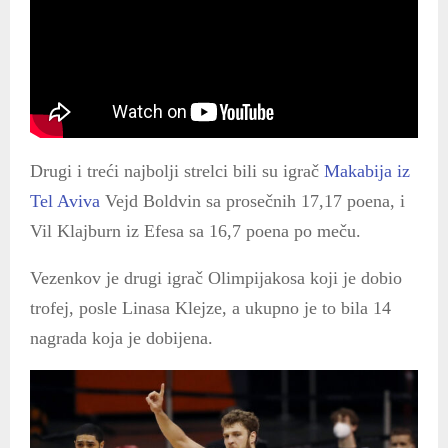
Drugi i treći najbolji strelci bili su igrač
Makabija iz
Tel Aviva
Vejd Boldvin sa prosečnih 17,17 poena, i
Vil Klajburn iz Efesa sa 16,7 poena po meču.
Vezenkov je drugi igrač Olimpijakosa koji je dobio
trofej, posle Linasa Klejze, a ukupno je to bila 14
nagrada koja je dobijena.