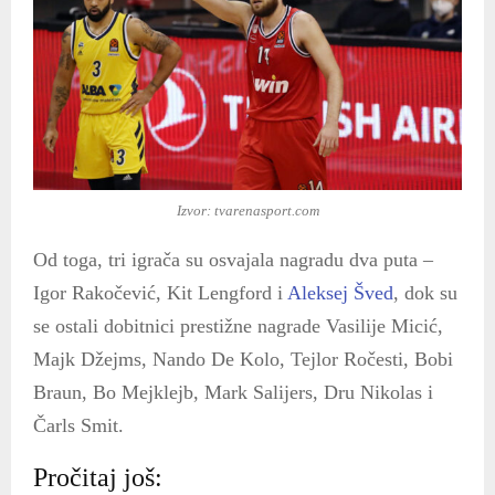
Izvor: tvarenasport.com
Od toga, tri igrača su osvajala nagradu dva puta –
Igor Rakočević, Kit Lengford i
Aleksej Šved
, dok su
se ostali dobitnici prestižne nagrade Vasilije Micić,
Majk Džejms, Nando De Kolo, Tejlor Ročesti, Bobi
Braun, Bo Mejklejb, Mark Salijers, Dru Nikolas i
Čarls Smit.
Pročitaj još: