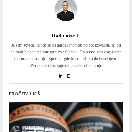
Radulović J.
Ja sam Jovica, stručnjak za agroekonomiju po obrazovanju, ali od
najranijih dana me intrigira svet fudbala. Trenutno sam angažovan
kao urednik na sajtu Sportak, gde imam priliku da istražujem i
pišem o temama koje me posebno interesuju.
PROČITAJ JOŠ