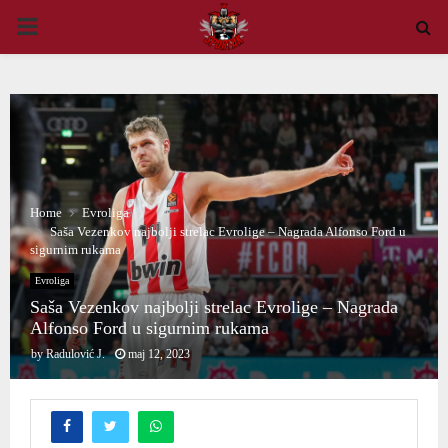
PRIMARY
MENU
Home
Evroliga
Saša Vezenkov najbolji strelac Evrolige – Nagrada Alfonso Ford u
sigurnim rukama
Evroliga
Saša Vezenkov najbolji strelac Evrolige – Nagrada
Alfonso Ford u sigurnim rukama
by
Radulović J.
maj 12, 2023