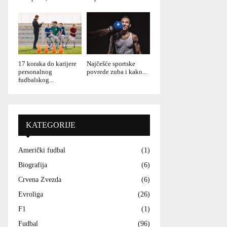
17 koraka do karijere
Najčešće sportske
personalnog
povrede zuba i kako...
fudbalskog...
KATEGORIJE
Američki fudbal
(1)
Biografija
(6)
Crvena Zvezda
(6)
Evroliga
(26)
F1
(1)
Fudbal
(96)