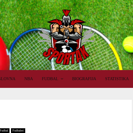
SLOVNA
NBA
FUDBAL
BIOGRAFIJA
STATISTIKA
Fudbal
Fudbaleri