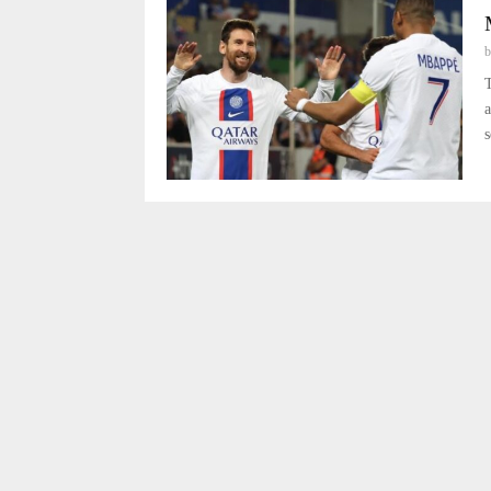
T
a
s