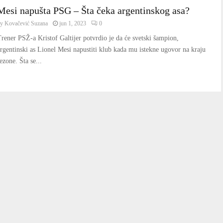
Mesi napušta PSG – Šta čeka argentinskog asa?
by
Kovačević Suzana
jun 1, 2023
0
rener PSŽ-a Kristof Galtijer potvrdio je da će svetski šampion,
rgentinski as Lionel Mesi napustiti klub kada mu istekne ugovor na kraju
ezone. Šta se...