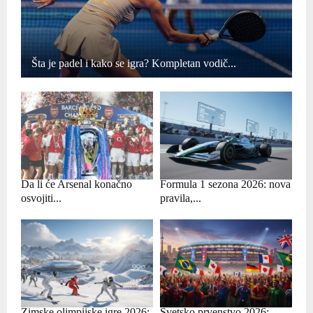
Šta je padel i kako se igra? Kompletan vodič...
Da li će Arsenal konačno
Formula 1 sezona 2026: nova
osvojiti...
pravila,...
Zimske olimpijske igre 2026:
Svetsko prvenstvo 2026: