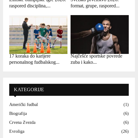
raspored disciplina,...
format, grupe, raspored...
17 koraka do karijere
Najčešće sportske povrede
personalnog fudbalskog...
zuba i kako...
KATEGORIJE
Američki fudbal
(1)
Biografija
(6)
Crvena Zvezda
(6)
Evroliga
(26)