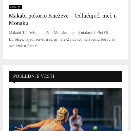
Evroliga
Makabi pokorio Kneževe – Odlučujući meč u
Monaku
Makabi Tel Aviv je uništio Monako u petoj utakmici Plej Ofa
Evrolige, izjednačivši u seriji na 2-2 i doneo neizvesnu borbu za
prolazak u Fajnal...
POSLEDNJE VESTI