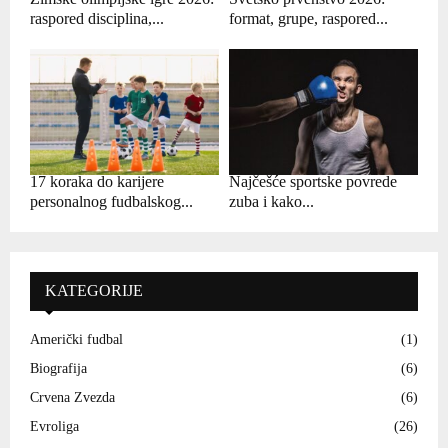
raspored disciplina,...
format, grupe, raspored...
17 koraka do karijere
Najčešće sportske povrede
personalnog fudbalskog...
zuba i kako...
KATEGORIJE
Američki fudbal
(1)
Biografija
(6)
Crvena Zvezda
(6)
Evroliga
(26)