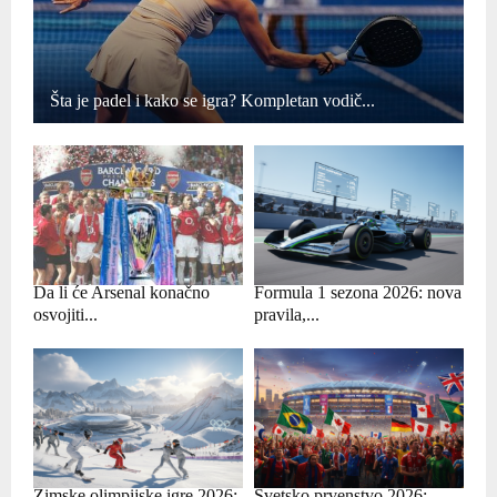
Šta je padel i kako se igra? Kompletan vodič...
Da li će Arsenal konačno
Formula 1 sezona 2026: nova
osvojiti...
pravila,...
Zimske olimpijske igre 2026:
Svetsko prvenstvo 2026: