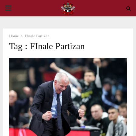
PRIMARY
MENU
Home
FInale Partizan
Tag : FInale Partizan