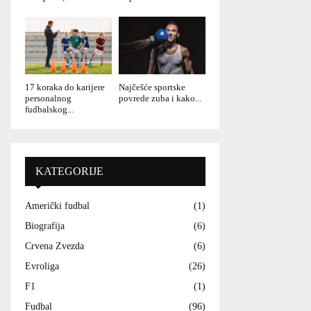
17 koraka do karijere
Najčešće sportske
personalnog
povrede zuba i kako...
fudbalskog...
KATEGORIJE
Američki fudbal
(1)
Biografija
(6)
Crvena Zvezda
(6)
Evroliga
(26)
F1
(1)
Fudbal
(96)