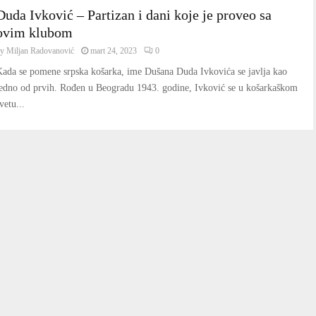
Duda Ivković – Partizan i dani koje je proveo sa
ovim klubom
by
Miljan Radovanović
mart 24, 2023
0
ada se pomene srpska košarka, ime Dušana Duda Ivkovića se javlja kao
jedno od prvih. Rođen u Beogradu 1943. godine, Ivković se u košarkaškom
vetu...