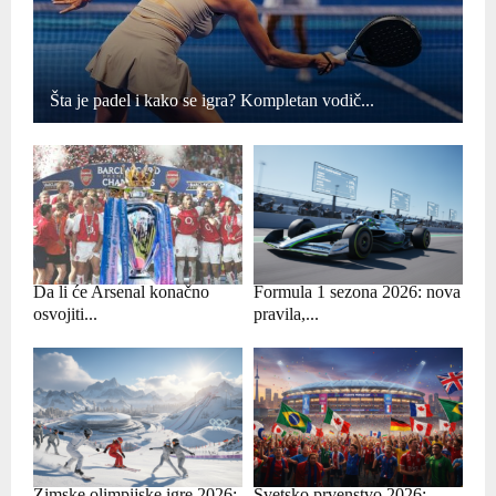
Šta je padel i kako se igra? Kompletan vodič...
Da li će Arsenal konačno
Formula 1 sezona 2026: nova
osvojiti...
pravila,...
Zimske olimpijske igre 2026:
Svetsko prvenstvo 2026: