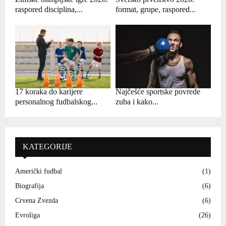
raspored disciplina,...
format, grupe, raspored...
17 koraka do karijere
Najčešće sportske povrede
personalnog fudbalskog...
zuba i kako...
KATEGORIJE
Američki fudbal
(1)
Biografija
(6)
Crvena Zvezda
(6)
Evroliga
(26)