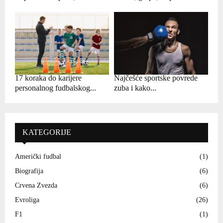
17 koraka do karijere
Najčešće sportske povrede
personalnog fudbalskog...
zuba i kako...
KATEGORIJE
Američki fudbal
(1)
Biografija
(6)
Crvena Zvezda
(6)
Evroliga
(26)
F1
(1)