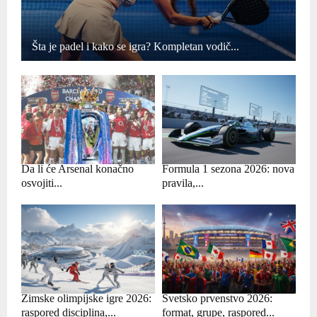
Šta je padel i kako se igra? Kompletan vodič...
Da li će Arsenal konačno
Formula 1 sezona 2026: nova
osvojiti...
pravila,...
Zimske olimpijske igre 2026:
Svetsko prvenstvo 2026:
raspored disciplina,...
format, grupe, raspored...